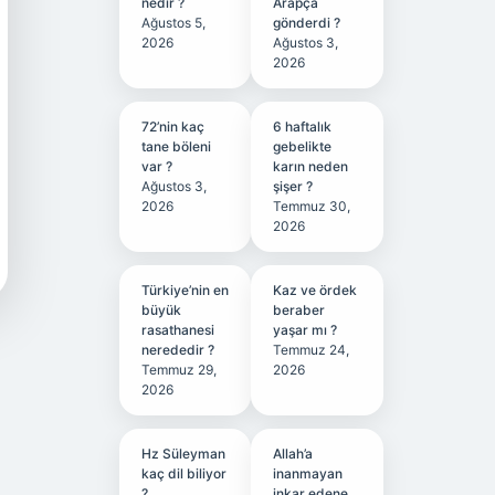
nedir ?
Arapça
Ağustos 5,
gönderdi ?
2026
Ağustos 3,
2026
72’nin kaç
6 haftalık
tane böleni
gebelikte
var ?
karın neden
Ağustos 3,
şişer ?
2026
Temmuz 30,
2026
Türkiye’nin en
Kaz ve ördek
büyük
beraber
rasathanesi
yaşar mı ?
nerededir ?
Temmuz 24,
Temmuz 29,
2026
2026
Hz Süleyman
Allah’a
kaç dil biliyor
inanmayan
?
inkar edene