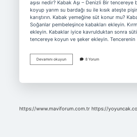
aşısı nedir? Kabak Aşı – Denizli Bir tencereye
koyup yarım su bardağı su ile kısık ateşte pişi
karıştırın. Kabak yemeğine süt konur mu? Kab
Soğanlar pembeleşince kabakları ekleyin. Kırmı
ekleyin. Kabaklar iyice kavrulduktan sonra süt
tencereye koyun ve şeker ekleyin. Tencerenin
Kabak
Devamını okuyun
8 Yorum
Asi
Nasil
Yapilir
https://www.maviforum.com.tr
https://yoyuncak.c