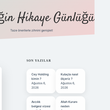
eğin Hikaye Günlüğü
Taze önerilerle zihnini genişlet!
elexbet
t
SIDEBAR
SON YAZILAR
Cey Holding
Kulaçla nasıl
kimin ?
ölçeriz ?
Ağustos 6,
Ağustos 6,
2026
2026
Avcılık
Allah Kuranı
belgesi vizesi
neden