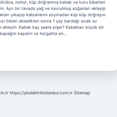
 börülce, nohut, küp doğranmış kabak ve kuru biberleri
rin. Ayrı bir tavada yağ ve kavrulmuş soğanları ekleyip
akları yıkayıp kabuklarını soymadan küp küp doğrayın.
zı biberi ekledikten sonra 1 çay bardağı sıcak su
ü ekleyin. Kabak kaç saate pişer? Kabakları büyük bir
 kapağını kapatın ve tezgahta en…
om.tr
https://ykelektrikistanbul.com.tr
Sitemap