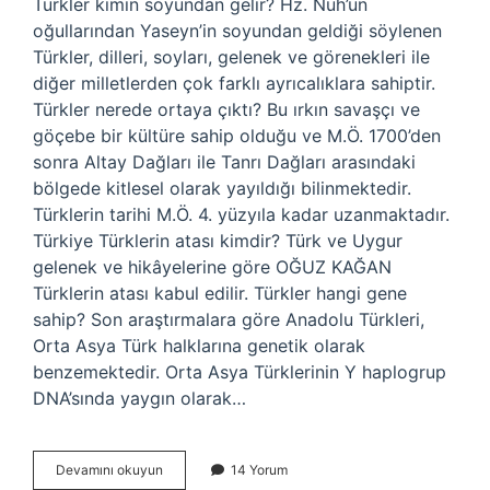
Türkler kimin soyundan gelir? Hz. Nuh’un
oğullarından Yaseyn’in soyundan geldiği söylenen
Türkler, dilleri, soyları, gelenek ve görenekleri ile
diğer milletlerden çok farklı ayrıcalıklara sahiptir.
Türkler nerede ortaya çıktı? Bu ırkın savaşçı ve
göçebe bir kültüre sahip olduğu ve M.Ö. 1700’den
sonra Altay Dağları ile Tanrı Dağları arasındaki
bölgede kitlesel olarak yayıldığı bilinmektedir.
Türklerin tarihi M.Ö. 4. yüzyıla kadar uzanmaktadır.
Türkiye Türklerin atası kimdir? Türk ve Uygur
gelenek ve hikâyelerine göre OĞUZ KAĞAN
Türklerin atası kabul edilir. Türkler hangi gene
sahip? Son araştırmalara göre Anadolu Türkleri,
Orta Asya Türk halklarına genetik olarak
benzemektedir. Orta Asya Türklerinin Y haplogrup
DNA’sında yaygın olarak…
Türklerin
Devamını okuyun
14 Yorum
Nereden