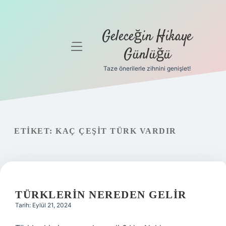
Geleceğin Hikaye
menüyü
Günlüğü
aç
Taze önerilerle zihnini genişlet!
Anasayfa
Gizlilik
Politikası
ETIKET:
KAÇ ÇEŞIT TÜRK VARDIR
Yasal Uyarı
Hakkımızda
TÜRKLERIN NEREDEN GELIR
Tarih: Eylül 21, 2024