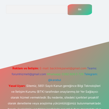
Arama
elexbet
tülipbet
Reklam ve İletişim:
E-mail:
backlinkpaneli@gmail.com
Teams:
forumhizmeti@gmail.com
Whatsapp: 0262 606 0 726
Telegram:
@karabul
Yasal Uyarı:
Sitemiz, 5651 Sayılı Kanun gereğince Bilgi Teknolojileri
ve İletişim Kurumu (BTK) tarafından onaylanmış bir Yer Sağlayıcı
olarak hizmet vermektedir. Bu nedenle, sitedeki içerikleri proaktif
olarak denetleme veya araştırma yükümlülüğümüz bulunmamaktadır.