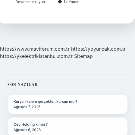
Etik
Devamını okuyun
14 Yorum
Kuramlar
Nasıl
Kategorize
Edilir
https://www.maviforum.com.tr
https://yoyuncak.com.tr
https://ykelektrikistanbul.com.tr
Sitemap
SIDEBAR
SON YAZILAR
Kurşun kalem gerçekten kurşun mu ?
Ağustos 7, 2026
Cey Holding kimin ?
Ağustos 6, 2026