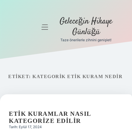
Geleceğin Hikaye
menüyü
Günlüğü
aç
Taze önerilerle zihnini genişlet!
Anasayfa
Gizlilik
Politikası
ETIKET:
KATEGORIK ETIK KURAM NEDIR
Yasal Uyarı
Hakkımızda
ETIK KURAMLAR NASIL
KATEGORIZE EDILIR
Tarih: Eylül 17, 2024