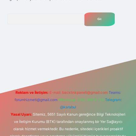
Arama
elexbet
tülipbet
Reklam ve İletişim:
E-mail:
backlinkpaneli@gmail.com
Teams:
forumhizmeti@gmail.com
Whatsapp: 0262 606 0 726
Telegram:
@karabul
Yasal Uyarı:
Sitemiz, 5651 Sayılı Kanun gereğince Bilgi Teknolojileri
ve İletişim Kurumu (BTK) tarafından onaylanmış bir Yer Sağlayıcı
olarak hizmet vermektedir. Bu nedenle, sitedeki içerikleri proaktif