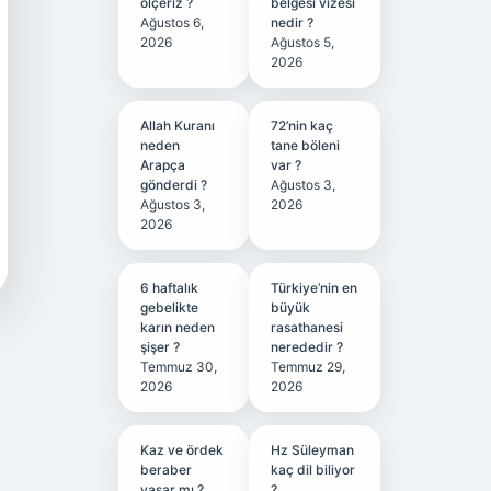
ölçeriz ?
belgesi vizesi
Ağustos 6,
nedir ?
2026
Ağustos 5,
2026
Allah Kuranı
72’nin kaç
neden
tane böleni
Arapça
var ?
gönderdi ?
Ağustos 3,
Ağustos 3,
2026
2026
6 haftalık
Türkiye’nin en
gebelikte
büyük
karın neden
rasathanesi
şişer ?
nerededir ?
Temmuz 30,
Temmuz 29,
2026
2026
Kaz ve ördek
Hz Süleyman
beraber
kaç dil biliyor
yaşar mı ?
?