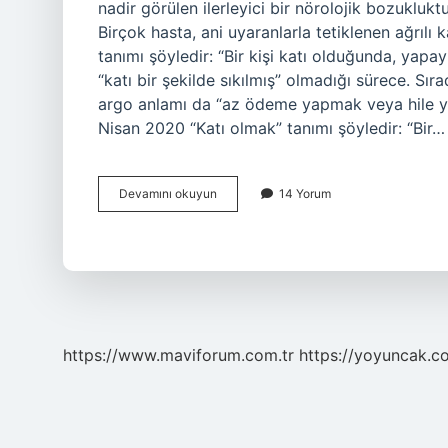
nadir görülen ilerleyici bir nörolojik bozuklukt
Birçok hasta, ani uyaranlarla tetiklenen ağrıl
tanımı şöyledir: “Bir kişi katı olduğunda, yapa
“katı bir şekilde sıkılmış” olmadığı sürece. Sır
argo anlamı da “az ödeme yapmak veya hile yapma
Nisan 2020 “Katı olmak” tanımı şöyledir: “Bir…
Katı
Devamını okuyun
14 Yorum
Insanlara
Ne
Denir
https://www.maviforum.com.tr
https://yoyuncak.c