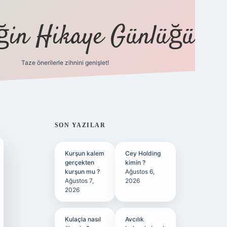
eğin Hikaye Günlüğü
Taze önerilerle zihnini genişlet!
elexbet
tü
SIDEBAR
SON YAZILAR
Kurşun kalem
Cey Holding
gerçekten
kimin ?
kurşun mu ?
Ağustos 6,
Ağustos 7,
2026
2026
Kulaçla nasıl
Avcılık