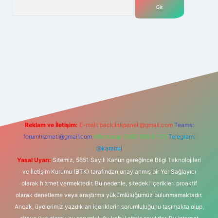
Arama
exbet
tülipbet
Reklam ve İletişim:
E-mail:
backlinkpaneli@gmail.com
Teams:
forumhizmeti@gmail.com
Whatsapp: 0262 606 0 726
Telegram:
@karabul
Yasal Uyarı:
Sitemiz, 5651 Sayılı Kanun gereğince Bilgi Teknolojileri
ve İletişim Kurumu (BTK) tarafından onaylanmış bir Yer Sağlayıcı
olarak hizmet vermektedir. Bu nedenle, sitedeki içerikleri proaktif
olarak denetleme veya araştırma yükümlülüğümüz bulunmamaktadır.
Ancak, üyelerimiz yazdıkları içeriklerin sorumluluğunu taşımakta olup,