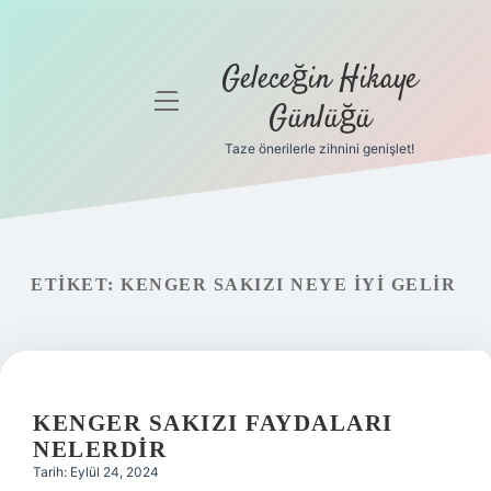
Geleceğin Hikaye
menüyü
Günlüğü
aç
Taze önerilerle zihnini genişlet!
Anasayfa
Gizlilik
Politikası
ETIKET:
KENGER SAKIZI NEYE IYI GELIR
Yasal Uyarı
Hakkımızda
KENGER SAKIZI FAYDALARI
NELERDIR
Tarih: Eylül 24, 2024