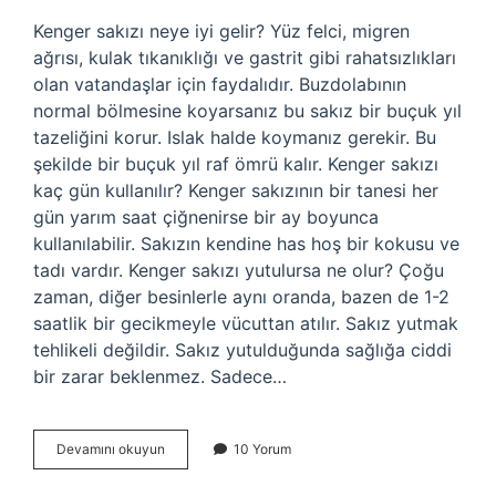
Kenger sakızı neye iyi gelir? Yüz felci, migren
ağrısı, kulak tıkanıklığı ve gastrit gibi rahatsızlıkları
olan vatandaşlar için faydalıdır. Buzdolabının
normal bölmesine koyarsanız bu sakız bir buçuk yıl
tazeliğini korur. Islak halde koymanız gerekir. Bu
şekilde bir buçuk yıl raf ömrü kalır. Kenger sakızı
kaç gün kullanılır? Kenger sakızının bir tanesi her
gün yarım saat çiğnenirse bir ay boyunca
kullanılabilir. Sakızın kendine has hoş bir kokusu ve
tadı vardır. Kenger sakızı yutulursa ne olur? Çoğu
zaman, diğer besinlerle aynı oranda, bazen de 1-2
saatlik bir gecikmeyle vücuttan atılır. Sakız yutmak
tehlikeli değildir. Sakız yutulduğunda sağlığa ciddi
bir zarar beklenmez. Sadece…
Kenger
Devamını okuyun
10 Yorum
Sakızı
Faydaları