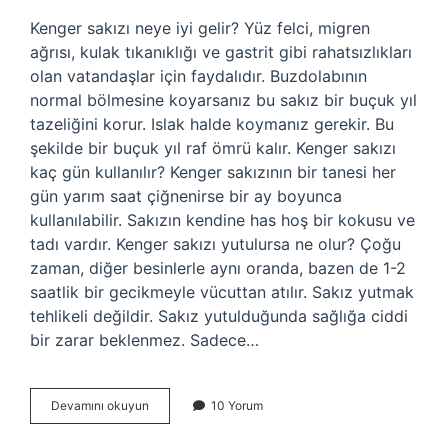
Kenger sakızı neye iyi gelir? Yüz felci, migren
ağrısı, kulak tıkanıklığı ve gastrit gibi rahatsızlıkları
olan vatandaşlar için faydalıdır. Buzdolabının
normal bölmesine koyarsanız bu sakız bir buçuk yıl
tazeliğini korur. Islak halde koymanız gerekir. Bu
şekilde bir buçuk yıl raf ömrü kalır. Kenger sakızı
kaç gün kullanılır? Kenger sakızının bir tanesi her
gün yarım saat çiğnenirse bir ay boyunca
kullanılabilir. Sakızın kendine has hoş bir kokusu ve
tadı vardır. Kenger sakızı yutulursa ne olur? Çoğu
zaman, diğer besinlerle aynı oranda, bazen de 1-2
saatlik bir gecikmeyle vücuttan atılır. Sakız yutmak
tehlikeli değildir. Sakız yutulduğunda sağlığa ciddi
bir zarar beklenmez. Sadece…
Kenger
Devamını okuyun
10 Yorum
Sakızı
Faydaları