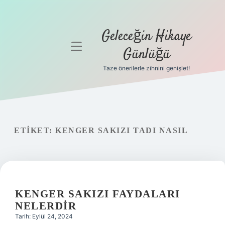
Geleceğin Hikaye
menüyü
Günlüğü
aç
Taze önerilerle zihnini genişlet!
Anasayfa
Gizlilik
Politikası
ETIKET:
KENGER SAKIZI TADI NASIL
Yasal Uyarı
Hakkımızda
KENGER SAKIZI FAYDALARI
NELERDIR
Tarih: Eylül 24, 2024