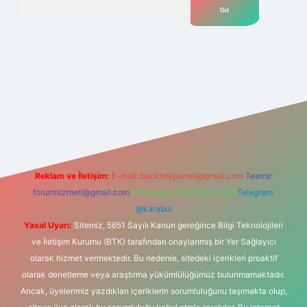
Arama
bet
Reklam ve İletişim:
E-mail:
backlinkpaneli@gmail.com
Teams:
forumhizmeti@gmail.com
Whatsapp: 0262 606 0 726
Telegram:
@karabul
Yasal Uyarı:
Sitemiz, 5651 Sayılı Kanun gereğince Bilgi Teknolojileri
ve İletişim Kurumu (BTK) tarafından onaylanmış bir Yer Sağlayıcı
olarak hizmet vermektedir. Bu nedenle, sitedeki içerikleri proaktif
olarak denetleme veya araştırma yükümlülüğümüz bulunmamaktadır.
Ancak, üyelerimiz yazdıkları içeriklerin sorumluluğunu taşımakta olup,