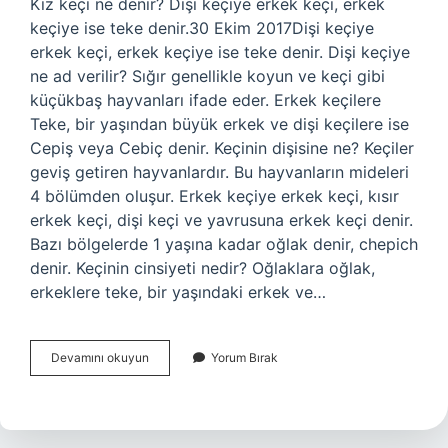
Kız keçi ne denir? Dişi keçiye erkek keçi, erkek
keçiye ise teke denir.30 Ekim 2017Dişi keçiye
erkek keçi, erkek keçiye ise teke denir. Dişi keçiye
ne ad verilir? Sığır genellikle koyun ve keçi gibi
küçükbaş hayvanları ifade eder. Erkek keçilere
Teke, bir yaşından büyük erkek ve dişi keçilere ise
Cepiş veya Cebiç denir. Keçinin dişisine ne? Keçiler
geviş getiren hayvanlardır. Bu hayvanların mideleri
4 bölümden oluşur. Erkek keçiye erkek keçi, kısır
erkek keçi, dişi keçi ve yavrusuna erkek keçi denir.
Bazı bölgelerde 1 yaşına kadar oğlak denir, chepich
denir. Keçinin cinsiyeti nedir? Oğlaklara oğlak,
erkeklere teke, bir yaşındaki erkek ve…
Dişi
Devamını okuyun
Yorum Bırak
Keçi
Ne
Denir