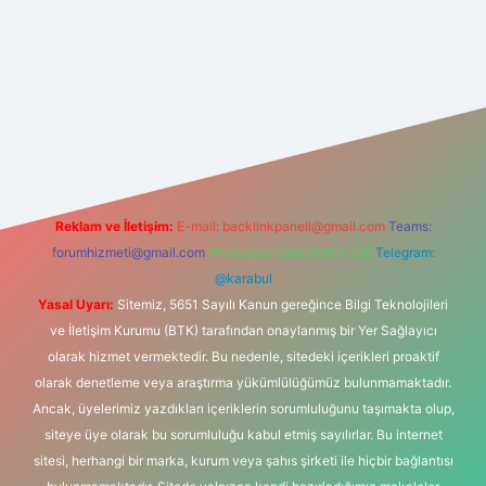
lexbet
tülipbet
Reklam ve İletişim:
E-mail:
backlinkpaneli@gmail.com
Teams:
forumhizmeti@gmail.com
Whatsapp: 0262 606 0 726
Telegram:
@karabul
Yasal Uyarı:
Sitemiz, 5651 Sayılı Kanun gereğince Bilgi Teknolojileri
ve İletişim Kurumu (BTK) tarafından onaylanmış bir Yer Sağlayıcı
olarak hizmet vermektedir. Bu nedenle, sitedeki içerikleri proaktif
olarak denetleme veya araştırma yükümlülüğümüz bulunmamaktadır.
Ancak, üyelerimiz yazdıkları içeriklerin sorumluluğunu taşımakta olup,
siteye üye olarak bu sorumluluğu kabul etmiş sayılırlar. Bu internet
sitesi, herhangi bir marka, kurum veya şahıs şirketi ile hiçbir bağlantısı