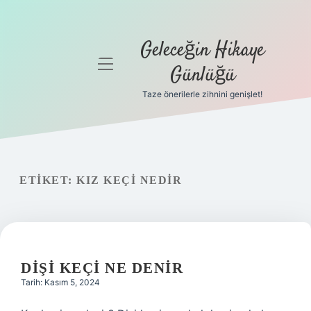
Geleceğin Hikaye
menüyü
Günlüğü
aç
Taze önerilerle zihnini genişlet!
Anasayfa
Gizlilik
Politikası
ETIKET:
KIZ KEÇI NEDIR
Yasal Uyarı
Hakkımızda
DIŞI KEÇI NE DENIR
Tarih: Kasım 5, 2024