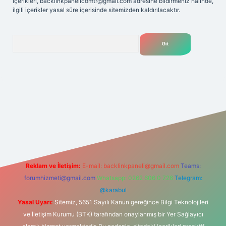
içerikleri,
backlinkpanelicomtr@gmail.com
adresine bildirmeniz halinde,
ilgili içerikler yasal süre içerisinde sitemizden kaldırılacaktır.
Arama
elexbet
tülipbet
Reklam ve İletişim:
E-mail:
backlinkpaneli@gmail.com
Teams:
forumhizmeti@gmail.com
Whatsapp: 0262 606 0 726
Telegram:
@karabul
Yasal Uyarı:
Sitemiz, 5651 Sayılı Kanun gereğince Bilgi Teknolojileri
ve İletişim Kurumu (BTK) tarafından onaylanmış bir Yer Sağlayıcı