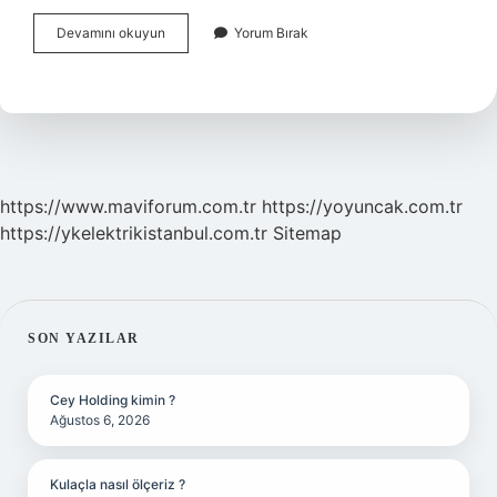
Kurtuluş
Devamını okuyun
Yorum Bırak
Savaşında
Kaç
Fransız
Askeri
Öldü
https://www.maviforum.com.tr
https://yoyuncak.com.tr
https://ykelektrikistanbul.com.tr
Sitemap
SIDEBAR
SON YAZILAR
Cey Holding kimin ?
Ağustos 6, 2026
Kulaçla nasıl ölçeriz ?