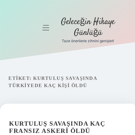
Geleceğin Hikaye
menüyü
Günlüğü
aç
Taze önerilerle zihnini genişlet!
Anasayfa
Gizlilik
Politikası
ETIKET:
KURTULUŞ SAVAŞINDA
Yasal Uyarı
TÜRKIYEDE KAÇ KIŞI ÖLDÜ
Hakkımızda
KURTULUŞ SAVAŞINDA KAÇ
FRANSIZ ASKERI ÖLDÜ