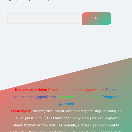
Arama
lexbet
tülipbet
Reklam ve İletişim:
E-mail:
backlinkpaneli@gmail.com
Teams:
forumhizmeti@gmail.com
Whatsapp: 0262 606 0 726
Telegram:
@karabul
Yasal Uyarı:
Sitemiz, 5651 Sayılı Kanun gereğince Bilgi Teknolojileri
ve İletişim Kurumu (BTK) tarafından onaylanmış bir Yer Sağlayıcı
olarak hizmet vermektedir. Bu nedenle, sitedeki içerikleri proaktif