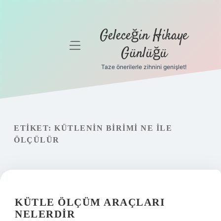
Geleceğin Hikaye
menüyü
Günlüğü
aç
Taze önerilerle zihnini genişlet!
Anasayfa
Gizlilik
Politikası
ETIKET:
KÜTLENIN BIRIMI NE ILE
Yasal Uyarı
ÖLÇÜLÜR
Hakkımızda
KÜTLE ÖLÇÜM ARAÇLARI
NELERDIR