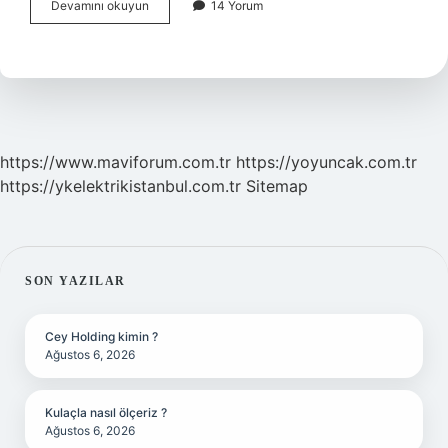
Kütle
Devamını okuyun
14 Yorum
Ölçüm
Araçları
Nelerdir
https://www.maviforum.com.tr
https://yoyuncak.com.tr
https://ykelektrikistanbul.com.tr
Sitemap
SIDEBAR
SON YAZILAR
Cey Holding kimin ?
Ağustos 6, 2026
Kulaçla nasıl ölçeriz ?
Ağustos 6, 2026