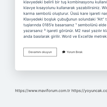
klavyedeki belirli bir tuş kombinasyonu kullanı
klavye kısayolunu kullanarak yazabilirsiniz. W
karma sembolü oluşturur. Üssü kare işareti nasıl
Klavyedeki boşluk çubuğunun solundaki “Alt” 
tuşlarında 0185’e basarsanız ¹ sembolünü elde 
yazarsanız ³ işareti görünür. M2 nasıl yazılır 
anda basılarak girilir. Word ve Excel’de metr
Üst
Devamını okuyun
Yorum Bırak
Kare
Işareti
Nasıl
Yapılır
https://www.maviforum.com.tr
https://yoyuncak.c