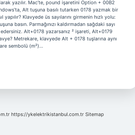
larak yazılır. Mac’te, pound işaretini Option + 00B2
indows’ta, Alt tuşuna basılı tutarken 0178 yazmak bir
 yapılır? Klavyede üs sayılarını girmenin hızlı yolu:
tuşuna basın. Parmağınızı kaldırmadan sağdaki sayı
edersiniz. Alt+0178 yazarsanız ² işareti, Alt+0179
klavye? Metrekare, klavyede Alt + 0178 tuşlarına aynı
ekare sembolü (m²)…
om.tr
https://ykelektrikistanbul.com.tr
Sitemap