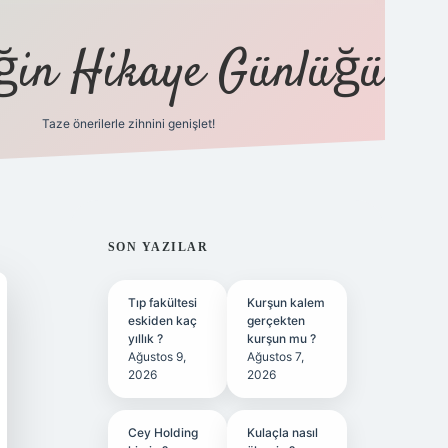
eğin Hikaye Günlüğü
Taze önerilerle zihnini genişlet!
elexbet
tül
SIDEBAR
SON YAZILAR
Tıp fakültesi
Kurşun kalem
eskiden kaç
gerçekten
yıllık ?
kurşun mu ?
Ağustos 9,
Ağustos 7,
2026
2026
Cey Holding
Kulaçla nasıl