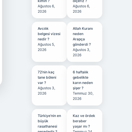
kimin ?
ölçeriz ?
Ağustos 6,
Ağustos 6,
2026
2026
Avcılık
Allah Kuranı
belgesi vizesi
neden
nedir ?
Arapça
Ağustos 5,
gönderdi ?
2026
Ağustos 3,
2026
72’nin kaç
6 haftalık
tane böleni
gebelikte
var ?
karın neden
Ağustos 3,
şişer ?
2026
Temmuz 30,
2026
Türkiye’nin en
Kaz ve ördek
büyük
beraber
rasathanesi
yaşar mı ?
nerededir ?
Temmuz 24,