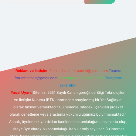
lexbet
tülipbet
Reklam ve İletişim:
E-mail:
backlinkpaneli@gmail.com
Teams:
forumhizmeti@gmail.com
Whatsapp: 0262 606 0 726
Telegram:
@karabul
Yasal Uyarı:
Sitemiz, 5651 Sayılı Kanun gereğince Bilgi Teknolojileri
ve İletişim Kurumu (BTK) tarafından onaylanmış bir Yer Sağlayıcı
olarak hizmet vermektedir. Bu nedenle, sitedeki içerikleri proaktif
olarak denetleme veya araştırma yükümlülüğümüz bulunmamaktadır.
Ancak, üyelerimiz yazdıkları içeriklerin sorumluluğunu taşımakta olup,
siteye üye olarak bu sorumluluğu kabul etmiş sayılırlar. Bu internet