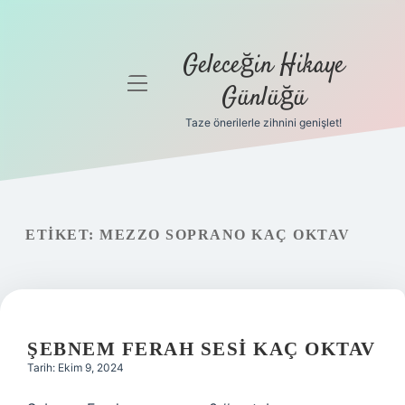
Geleceğin Hikaye
menüyü
Günlüğü
aç
Taze önerilerle zihnini genişlet!
Anasayfa
Gizlilik
Politikası
ETIKET:
MEZZO SOPRANO KAÇ OKTAV
Yasal Uyarı
Hakkımızda
ŞEBNEM FERAH SESI KAÇ OKTAV
Tarih: Ekim 9, 2024