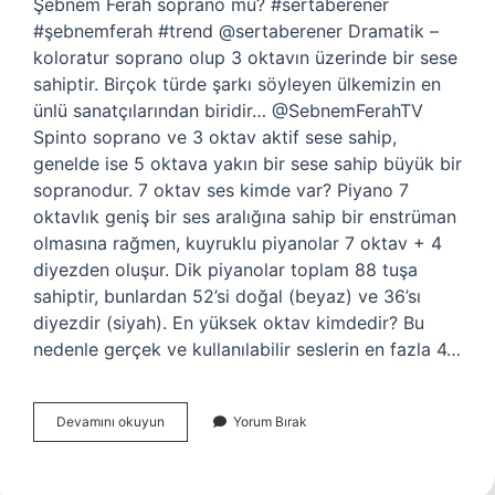
Şebnem Ferah soprano mu? #sertaberener
#şebnemferah #trend @sertaberener Dramatik –
koloratur soprano olup 3 oktavın üzerinde bir sese
sahiptir. Birçok türde şarkı söyleyen ülkemizin en
ünlü sanatçılarından biridir… @SebnemFerahTV
Spinto soprano ve 3 oktav aktif sese sahip,
genelde ise 5 oktava yakın bir sese sahip büyük bir
sopranodur. 7 oktav ses kimde var? Piyano 7
oktavlık geniş bir ses aralığına sahip bir enstrüman
olmasına rağmen, kuyruklu piyanolar 7 oktav + 4
diyezden oluşur. Dik piyanolar toplam 88 tuşa
sahiptir, bunlardan 52’si doğal (beyaz) ve 36’sı
diyezdir (siyah). En yüksek oktav kimdedir? Bu
nedenle gerçek ve kullanılabilir seslerin en fazla 4…
Şebnem
Devamını okuyun
Yorum Bırak
Ferah
Sesi
Kaç