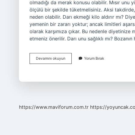
olmadığı da merak konusu olabilir. Mısır unu y
ölçülü bir şekilde tüketmelisiniz. Aksi takdirde
neden olabilir. Darı ekmeği kilo aldırır mı? Di
yemenin bir zararı yoktur; ancak limitleri aşar
olarak karşımıza çıkar. Bu nedenle diyetinize 
etmeniz önerilir. Darı unu sağlıklı mı? Bozan
Darı
Devamını okuyun
Yorum Bırak
Unu
Kilo
Aldırır
Mı
https://www.maviforum.com.tr
https://yoyuncak.c