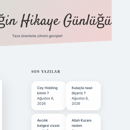
eğin Hikaye Günlüğü
Taze önerilerle zihnini genişlet!
elexbet
tülipbet
SIDEBAR
SON YAZILAR
Cey Holding
Kulaçla nasıl
kimin ?
ölçeriz ?
Ağustos 6,
Ağustos 6,
2026
2026
Avcılık
Allah Kuranı
belgesi vizesi
neden