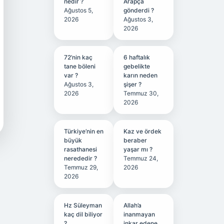
nedir ?
Arapça
Ağustos 5,
gönderdi ?
2026
Ağustos 3,
2026
72’nin kaç
6 haftalık
tane böleni
gebelikte
var ?
karın neden
Ağustos 3,
şişer ?
2026
Temmuz 30,
2026
Türkiye’nin en
Kaz ve ördek
büyük
beraber
rasathanesi
yaşar mı ?
nerededir ?
Temmuz 24,
Temmuz 29,
2026
2026
Hz Süleyman
Allah’a
kaç dil biliyor
inanmayan
?
inkar edene