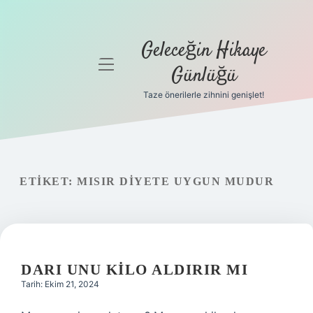
Geleceğin Hikaye
menüyü
Günlüğü
aç
Taze önerilerle zihnini genişlet!
Anasayfa
Gizlilik
Politikası
ETIKET:
MISIR DIYETE UYGUN MUDUR
Yasal Uyarı
Hakkımızda
DARI UNU KILO ALDIRIR MI
Tarih: Ekim 21, 2024