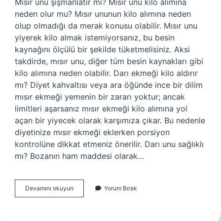
Mısır unu şişmanlatır mı? Mısır unu kilo alımına
neden olur mu? Mısır ununun kilo alımına neden
olup olmadığı da merak konusu olabilir. Mısır unu
yiyerek kilo almak istemiyorsanız, bu besin
kaynağını ölçülü bir şekilde tüketmelisiniz. Aksi
takdirde, mısır unu, diğer tüm besin kaynakları gibi
kilo alımına neden olabilir. Darı ekmeği kilo aldırır
mı? Diyet kahvaltısı veya ara öğünde ince bir dilim
mısır ekmeği yemenin bir zararı yoktur; ancak
limitleri aşarsanız mısır ekmeği kilo alımına yol
açan bir yiyecek olarak karşımıza çıkar. Bu nedenle
diyetinize mısır ekmeği eklerken porsiyon
kontrolüne dikkat etmeniz önerilir. Darı unu sağlıklı
mı? Bozanın ham maddesi olarak…
Darı
Devamını okuyun
Yorum Bırak
Unu
Kilo
Aldırır