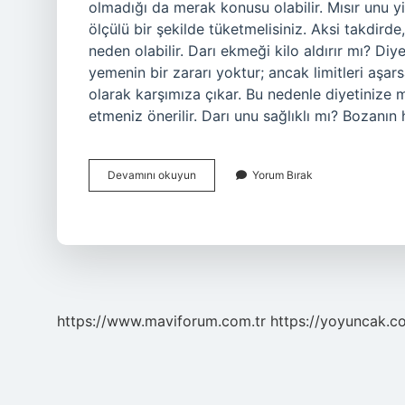
olmadığı da merak konusu olabilir. Mısır unu y
ölçülü bir şekilde tüketmelisiniz. Aksi takdirde
neden olabilir. Darı ekmeği kilo aldırır mı? Di
yemenin bir zararı yoktur; ancak limitleri aşar
olarak karşımıza çıkar. Bu nedenle diyetinize 
etmeniz önerilir. Darı unu sağlıklı mı? Bozan
Darı
Devamını okuyun
Yorum Bırak
Unu
Kilo
Aldırır
Mı
https://www.maviforum.com.tr
https://yoyuncak.c