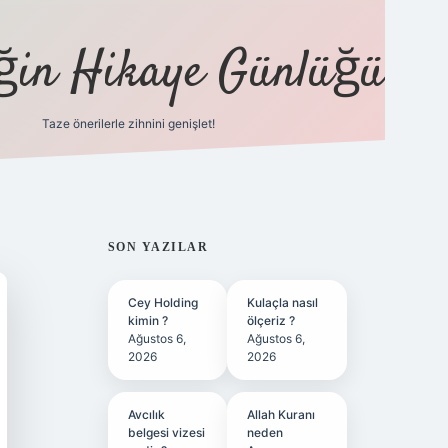
eğin Hikaye Günlüğü
Taze önerilerle zihnini genişlet!
elexbet
tül
SIDEBAR
SON YAZILAR
Cey Holding
Kulaçla nasıl
kimin ?
ölçeriz ?
Ağustos 6,
Ağustos 6,
2026
2026
Avcılık
Allah Kuranı
belgesi vizesi
neden