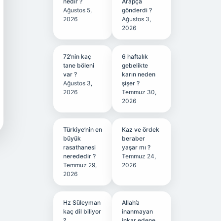
nedir ?
Arapça
Ağustos 5,
gönderdi ?
2026
Ağustos 3,
2026
72’nin kaç
6 haftalık
tane böleni
gebelikte
var ?
karın neden
Ağustos 3,
şişer ?
2026
Temmuz 30,
2026
Türkiye’nin en
Kaz ve ördek
büyük
beraber
rasathanesi
yaşar mı ?
nerededir ?
Temmuz 24,
Temmuz 29,
2026
2026
Hz Süleyman
Allah’a
kaç dil biliyor
inanmayan
?
inkar edene