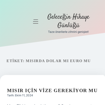
Geleceğin Hikaye
menüyü
Günlüğü
aç
Taze önerilerle zihnini genişlet!
Anasayfa
Gizlilik
Politikası
ETIKET:
MISIRDA DOLAR MI EURO MU
Yasal Uyarı
Hakkımızda
MISIR IÇIN VIZE GEREKIYOR MU
Tarih: Ekim 11, 2024