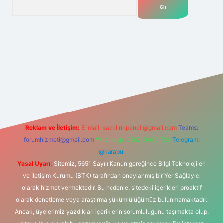
Arama
ipbet
Reklam ve İletişim:
E-mail:
backlinkpaneli@gmail.com
Teams:
forumhizmeti@gmail.com
Whatsapp: 0262 606 0 726
Telegram:
@karabul
Yasal Uyarı:
Sitemiz, 5651 Sayılı Kanun gereğince Bilgi Teknolojileri
ve İletişim Kurumu (BTK) tarafından onaylanmış bir Yer Sağlayıcı
olarak hizmet vermektedir. Bu nedenle, sitedeki içerikleri proaktif
olarak denetleme veya araştırma yükümlülüğümüz bulunmamaktadır.
Ancak, üyelerimiz yazdıkları içeriklerin sorumluluğunu taşımakta olup,