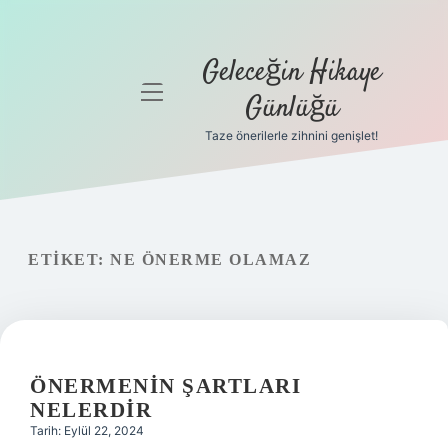
Geleceğin Hikaye
menüyü
Günlüğü
aç
Taze önerilerle zihnini genişlet!
Anasayfa
Gizlilik
Politikası
ETIKET:
NE ÖNERME OLAMAZ
Yasal Uyarı
Hakkımızda
ÖNERMENIN ŞARTLARI
NELERDIR
Tarih: Eylül 22, 2024