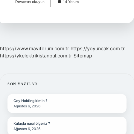
Önermenin
Devamını okuyun
14 Yorum
Şartları
Nelerdir
https://www.maviforum.com.tr
https://yoyuncak.com.tr
https://ykelektrikistanbul.com.tr
Sitemap
SIDEBAR
SON YAZILAR
Cey Holding kimin ?
Ağustos 6, 2026
Kulaçla nasıl ölçeriz ?
Ağustos 6, 2026