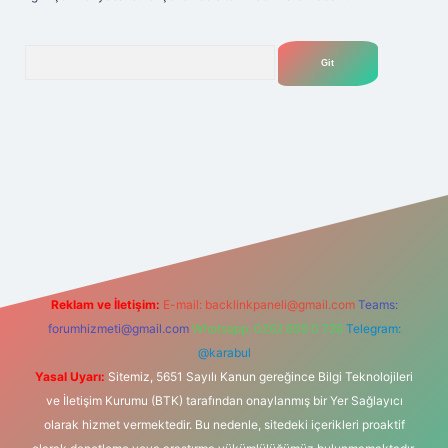
Arama
lexbet
tülipbet
Reklam ve İletişim:
E-mail:
backlinkpaneli@gmail.com
Teams:
forumhizmeti@gmail.com
Whatsapp: 0262 606 0 726
Telegram:
@karabul
Yasal Uyarı:
Sitemiz, 5651 Sayılı Kanun gereğince Bilgi Teknolojileri
ve İletişim Kurumu (BTK) tarafından onaylanmış bir Yer Sağlayıcı
olarak hizmet vermektedir. Bu nedenle, sitedeki içerikleri proaktif