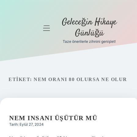
Geleceğin Hikaye
menüyü
Günlüğü
aç
Taze önerilerle zihnini genişlet!
Anasayfa
Gizlilik
Politikası
ETIKET:
NEM ORANI 80 OLURSA NE OLUR
Yasal Uyarı
Hakkımızda
NEM INSANI ÜŞÜTÜR MÜ
Tarih: Eylül 27, 2024