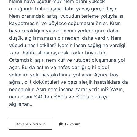
Nemli hava üşütür mü? Nem oranı yüksek
olduğunda buharlaşma daha yavaş gerçekleşir.
Nem oranındaki artış, vücudun terleme yoluyla ısı
kaybetmesini ve böylece soğumasını önler. Kışın
hava sıcaklığını yüksek nemli yerlere göre daha
düşük algılamamızın bir nedeni daha vardır. Nem
vücudu nasıl etkiler? Nemin insan sağlığına verdiği
zarar hafife alınamayacak kadar büyüktür.
Ortamdaki aşırı nem küf ve rutubet oluşumuna yol
açar. Bu da astım ve nefes darlığı gibi ciddi
solunum yolu hastalıklarına yol açar. Ayrıca baş
ağrısı, cilt döküntüleri ve bazı alerjik hastalıklara da
neden olur. Aşırı nem insana zarar verir mi? Yazın,
nem oranı %40’tan %60’a ve %90’a çıktıkça
algılanan…
Nem
Devamını okuyun
12 Yorum
Insanı
Üşütür