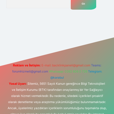
Arama
lexbet
tülipbet
Reklam ve İletişim:
E-mail:
backlinkpaneli@gmail.com
Teams:
forumhizmeti@gmail.com
Whatsapp: 0262 606 0 726
Telegram:
@karabul
Yasal Uyarı:
Sitemiz, 5651 Sayılı Kanun gereğince Bilgi Teknolojileri
ve İletişim Kurumu (BTK) tarafından onaylanmış bir Yer Sağlayıcı
olarak hizmet vermektedir. Bu nedenle, sitedeki içerikleri proaktif
olarak denetleme veya araştırma yükümlülüğümüz bulunmamaktadır.
Ancak, üyelerimiz yazdıkları içeriklerin sorumluluğunu taşımakta olup,