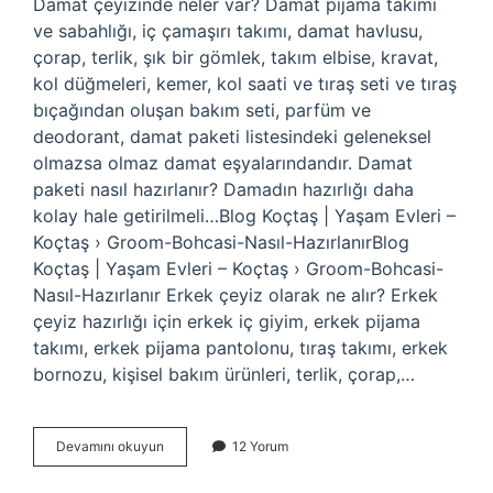
Damat çeyizinde neler var? Damat pijama takımı
ve sabahlığı, iç çamaşırı takımı, damat havlusu,
çorap, terlik, şık bir gömlek, takım elbise, kravat,
kol düğmeleri, kemer, kol saati ve tıraş seti ve tıraş
bıçağından oluşan bakım seti, parfüm ve
deodorant, damat paketi listesindeki geleneksel
olmazsa olmaz damat eşyalarındandır. Damat
paketi nasıl hazırlanır? Damadın hazırlığı daha
kolay hale getirilmeli…Blog Koçtaş | Yaşam Evleri –
Koçtaş › Groom-Bohcasi-Nasıl-HazırlanırBlog
Koçtaş | Yaşam Evleri – Koçtaş › Groom-Bohcasi-
Nasıl-Hazırlanır Erkek çeyiz olarak ne alır? Erkek
çeyiz hazırlığı için erkek iç giyim, erkek pijama
takımı, erkek pijama pantolonu, tıraş takımı, erkek
bornozu, kişisel bakım ürünleri, terlik, çorap,…
Damat
Devamını okuyun
12 Yorum
Çeyizinde
Ne