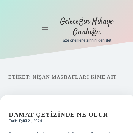
Geleceğin Hikaye
menüyü
Günlüğü
aç
Taze önerilerle zihnini genişlet!
Anasayfa
Gizlilik
Politikası
ETIKET:
NIŞAN MASRAFLARI KIME AIT
Yasal Uyarı
Hakkımızda
DAMAT ÇEYIZINDE NE OLUR
Tarih: Eylül 21, 2024