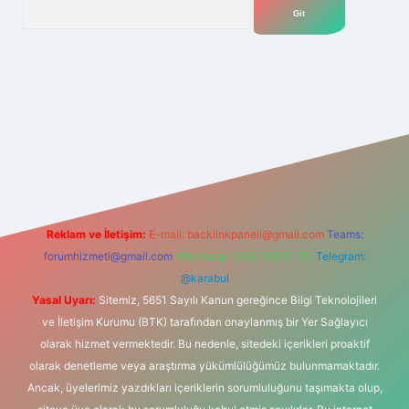
Arama
lexbet
tülipbet
Reklam ve İletişim:
E-mail:
backlinkpaneli@gmail.com
Teams:
forumhizmeti@gmail.com
Whatsapp: 0262 606 0 726
Telegram:
@karabul
Yasal Uyarı:
Sitemiz, 5651 Sayılı Kanun gereğince Bilgi Teknolojileri
ve İletişim Kurumu (BTK) tarafından onaylanmış bir Yer Sağlayıcı
olarak hizmet vermektedir. Bu nedenle, sitedeki içerikleri proaktif
olarak denetleme veya araştırma yükümlülüğümüz bulunmamaktadır.
Ancak, üyelerimiz yazdıkları içeriklerin sorumluluğunu taşımakta olup,