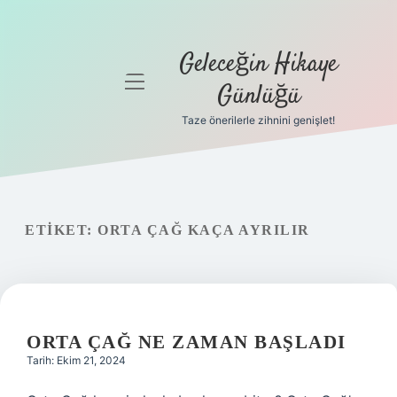
Geleceğin Hikaye
menüyü
Günlüğü
aç
Taze önerilerle zihnini genişlet!
Anasayfa
Gizlilik
Politikası
ETIKET:
ORTA ÇAĞ KAÇA AYRILIR
Yasal Uyarı
Hakkımızda
ORTA ÇAĞ NE ZAMAN BAŞLADI
Tarih: Ekim 21, 2024