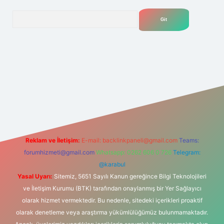
Arama
lexbet
tülipbet
Reklam ve İletişim:
E-mail:
backlinkpaneli@gmail.com
Teams:
forumhizmeti@gmail.com
Whatsapp: 0262 606 0 726
Telegram:
@karabul
Yasal Uyarı:
Sitemiz, 5651 Sayılı Kanun gereğince Bilgi Teknolojileri
ve İletişim Kurumu (BTK) tarafından onaylanmış bir Yer Sağlayıcı
olarak hizmet vermektedir. Bu nedenle, sitedeki içerikleri proaktif
olarak denetleme veya araştırma yükümlülüğümüz bulunmamaktadır.