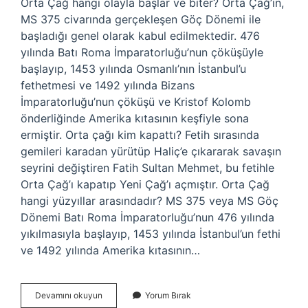
Orta Çağ hangi olayla başlar ve biter? Orta Çağ’ın,
MS 375 civarında gerçekleşen Göç Dönemi ile
başladığı genel olarak kabul edilmektedir. 476
yılında Batı Roma İmparatorluğu’nun çöküşüyle ​​
başlayıp, 1453 yılında Osmanlı’nın İstanbul’u
fethetmesi ve 1492 yılında Bizans
İmparatorluğu’nun çöküşü ve Kristof Kolomb
önderliğinde Amerika kıtasının keşfiyle sona
ermiştir. Orta çağı kim kapattı? Fetih sırasında
gemileri karadan yürütüp Haliç’e çıkararak savaşın
seyrini değiştiren Fatih Sultan Mehmet, bu fetihle
Orta Çağ’ı kapatıp Yeni Çağ’ı açmıştır. Orta Çağ
hangi yüzyıllar arasındadır? MS 375 veya MS Göç
Dönemi Batı Roma İmparatorluğu’nun 476 yılında
yıkılmasıyla başlayıp, 1453 yılında İstanbul’un fethi
ve 1492 yılında Amerika kıtasının…
Orta
Devamını okuyun
Yorum Bırak
Çağ