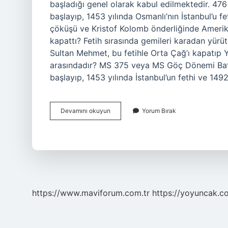
başladığı genel olarak kabul edilmektedir. 476
başlayıp, 1453 yılında Osmanlı’nın İstanbul’u 
çöküşü ve Kristof Kolomb önderliğinde Amerika 
kapattı? Fetih sırasında gemileri karadan yürüt
Sultan Mehmet, bu fetihle Orta Çağ’ı kapatıp Y
arasındadır? MS 375 veya MS Göç Dönemi Batı
başlayıp, 1453 yılında İstanbul’un fethi ve 149
Orta
Devamını okuyun
Yorum Bırak
Çağ
Ne
Zaman
Başladı
https://www.maviforum.com.tr
https://yoyuncak.c