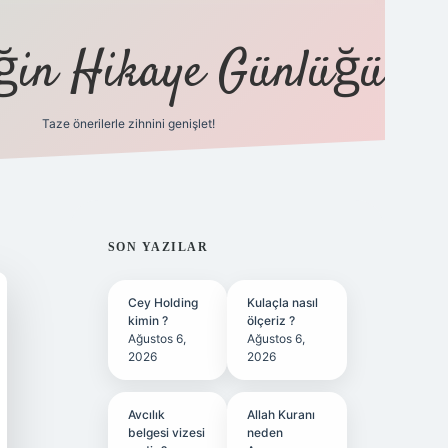
eğin Hikaye Günlüğü
Taze önerilerle zihnini genişlet!
elexbet
t
SIDEBAR
SON YAZILAR
Cey Holding
Kulaçla nasıl
kimin ?
ölçeriz ?
Ağustos 6,
Ağustos 6,
2026
2026
Avcılık
Allah Kuranı
belgesi vizesi
neden