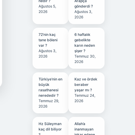
nedir ?
Arapça
Ağustos 5,
gönderdi ?
2026
Ağustos 3,
2026
72’nin kaç
6 haftalık
tane böleni
gebelikte
var ?
karın neden
Ağustos 3,
şişer ?
2026
Temmuz 30,
2026
Türkiye’nin en
Kaz ve ördek
büyük
beraber
rasathanesi
yaşar mı ?
nerededir ?
Temmuz 24,
Temmuz 29,
2026
2026
Hz Süleyman
Allah’a
kaç dil biliyor
inanmayan
?
inkar edene