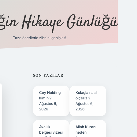
eğin Hikaye Günlüğü
Taze önerilerle zihnini genişlet!
elexbet
tül
SIDEBAR
SON YAZILAR
Cey Holding
Kulaçla nasıl
kimin ?
ölçeriz ?
Ağustos 6,
Ağustos 6,
2026
2026
Avcılık
Allah Kuranı
belgesi vizesi
neden