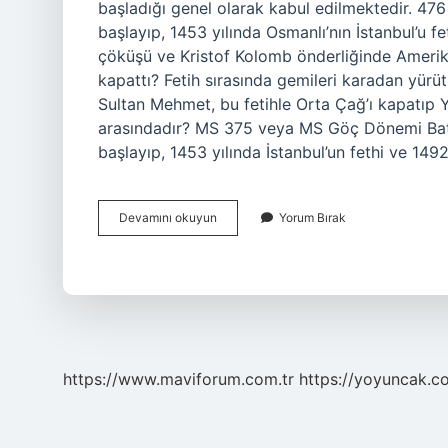
başladığı genel olarak kabul edilmektedir. 476
başlayıp, 1453 yılında Osmanlı’nın İstanbul’u 
çöküşü ve Kristof Kolomb önderliğinde Amerika 
kapattı? Fetih sırasında gemileri karadan yürüt
Sultan Mehmet, bu fetihle Orta Çağ’ı kapatıp Y
arasındadır? MS 375 veya MS Göç Dönemi Batı
başlayıp, 1453 yılında İstanbul’un fethi ve 149
Orta
Devamını okuyun
Yorum Bırak
Çağ
Ne
Zaman
Başladı
https://www.maviforum.com.tr
https://yoyuncak.c