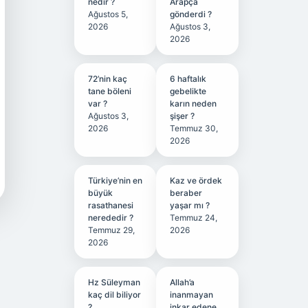
nedir ?
Arapça
Ağustos 5,
gönderdi ?
2026
Ağustos 3,
2026
72’nin kaç
6 haftalık
tane böleni
gebelikte
var ?
karın neden
Ağustos 3,
şişer ?
2026
Temmuz 30,
2026
Türkiye’nin en
Kaz ve ördek
büyük
beraber
rasathanesi
yaşar mı ?
nerededir ?
Temmuz 24,
Temmuz 29,
2026
2026
Hz Süleyman
Allah’a
kaç dil biliyor
inanmayan
?
inkar edene