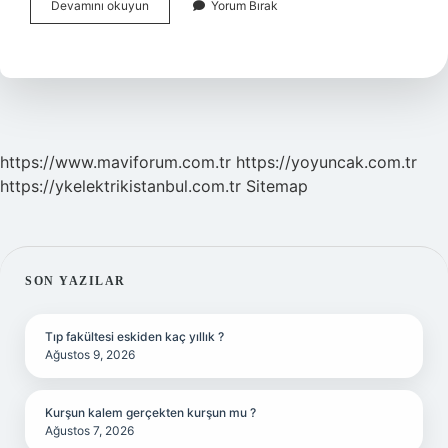
Orta
Devamını okuyun
Yorum Bırak
Çağ
Ne
Zaman
Başladı
https://www.maviforum.com.tr
https://yoyuncak.com.tr
https://ykelektrikistanbul.com.tr
Sitemap
SIDEBAR
SON YAZILAR
Tıp fakültesi eskiden kaç yıllık ?
Ağustos 9, 2026
Kurşun kalem gerçekten kurşun mu ?
Ağustos 7, 2026