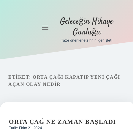
Geleceğin Hikaye
menüyü
Günlüğü
aç
Taze önerilerle zihnini genişlet!
Anasayfa
Gizlilik
Politikası
ETIKET:
ORTA ÇAĞI KAPATIP YENI ÇAĞI
Yasal Uyarı
AÇAN OLAY NEDIR
Hakkımızda
ORTA ÇAĞ NE ZAMAN BAŞLADI
Tarih: Ekim 21, 2024