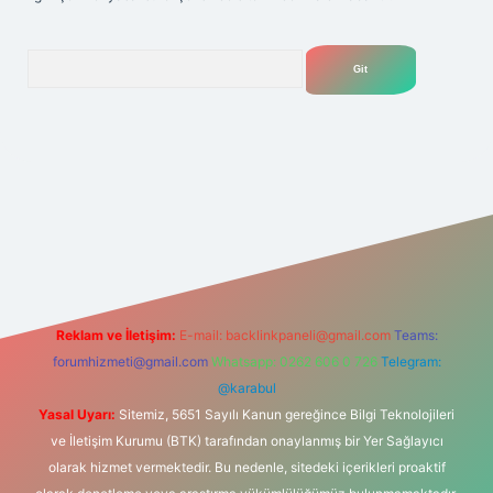
Arama
lexbet
tülipbet
Reklam ve İletişim:
E-mail:
backlinkpaneli@gmail.com
Teams:
forumhizmeti@gmail.com
Whatsapp: 0262 606 0 726
Telegram:
@karabul
Yasal Uyarı:
Sitemiz, 5651 Sayılı Kanun gereğince Bilgi Teknolojileri
ve İletişim Kurumu (BTK) tarafından onaylanmış bir Yer Sağlayıcı
olarak hizmet vermektedir. Bu nedenle, sitedeki içerikleri proaktif