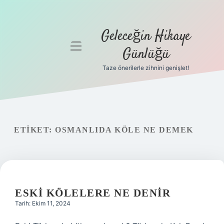
Geleceğin Hikaye
menüyü
Günlüğü
aç
Taze önerilerle zihnini genişlet!
Anasayfa
Gizlilik
Politikası
ETIKET:
OSMANLIDA KÖLE NE DEMEK
Yasal Uyarı
Hakkımızda
ESKI KÖLELERE NE DENIR
Tarih: Ekim 11, 2024