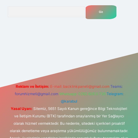
Arama
elexbet
tülipbet
Reklam ve İletişim:
E-mail:
backlinkpaneli@gmail.com
Teams:
forumhizmeti@gmail.com
Whatsapp: 0262 606 0 726
Telegram:
@karabul
Yasal Uyarı:
Sitemiz, 5651 Sayılı Kanun gereğince Bilgi Teknolojileri
ve İletişim Kurumu (BTK) tarafından onaylanmış bir Yer Sağlayıcı
olarak hizmet vermektedir. Bu nedenle, sitedeki içerikleri proaktif
olarak denetleme veya araştırma yükümlülüğümüz bulunmamaktadır.