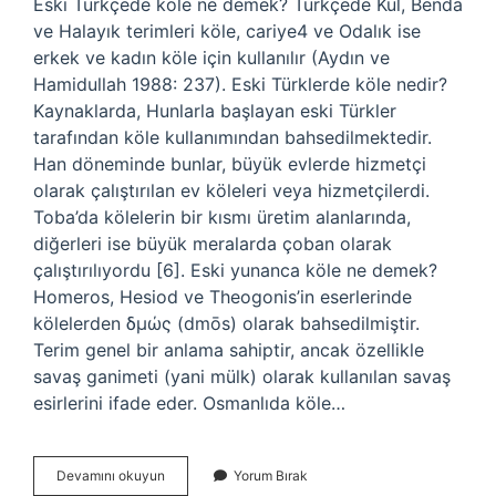
Eski Türkçede köle ne demek? Türkçede Kul, Benda
ve Halayık terimleri köle, cariye4 ve Odalık ise
erkek ve kadın köle için kullanılır (Aydın ve
Hamidullah 1988: 237). Eski Türklerde köle nedir?
Kaynaklarda, Hunlarla başlayan eski Türkler
tarafından köle kullanımından bahsedilmektedir.
Han döneminde bunlar, büyük evlerde hizmetçi
olarak çalıştırılan ev köleleri veya hizmetçilerdi.
Toba’da kölelerin bir kısmı üretim alanlarında,
diğerleri ise büyük meralarda çoban olarak
çalıştırılıyordu [6]. Eski yunanca köle ne demek?
Homeros, Hesiod ve Theogonis’in eserlerinde
kölelerden δμώς (dmōs) olarak bahsedilmiştir.
Terim genel bir anlama sahiptir, ancak özellikle
savaş ganimeti (yani mülk) olarak kullanılan savaş
esirlerini ifade eder. Osmanlıda köle…
Eski
Devamını okuyun
Yorum Bırak
Kölelere