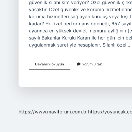
güvenlik silahı kim veriyor? Özel güvenlik şirk
yasaktır. Özel güvenlik ve koruma hizmetlerinde
koruma hizmetleri sağlayan kuruluş veya kişi 
kadar? Ek özel performans ödeneği, 657 sayı
uyarınca en yüksek devlet memuru aylığının (e
sayılı Bakanlar Kurulu Kararı ile her gün için b
uygulanmak suretiyle hesaplanır. Silahlı özel…
Polis
Devamını okuyun
Yorum Bırak
Silah
Tazminatı
Ne
Kadar
https://www.maviforum.com.tr
https://yoyuncak.c