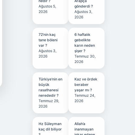
nedir ?
Arapça
Ağustos 5,
gönderdi ?
2026
Ağustos 3,
2026
72’nin kaç
6 haftalık
tane böleni
gebelikte
var ?
karın neden
Ağustos 3,
şişer ?
2026
Temmuz 30,
2026
Türkiye’nin en
Kaz ve ördek
büyük
beraber
rasathanesi
yaşar mı ?
nerededir ?
Temmuz 24,
Temmuz 29,
2026
2026
Hz Süleyman
Allah’a
kaç dil biliyor
inanmayan
?
inkar edene