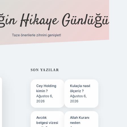
eğin Hikaye Günlüğü
Taze önerilerle zihnini genişlet!
elexbet
tül
SIDEBAR
SON YAZILAR
Cey Holding
Kulaçla nasıl
kimin ?
ölçeriz ?
Ağustos 6,
Ağustos 6,
2026
2026
Avcılık
Allah Kuranı
belgesi vizesi
neden