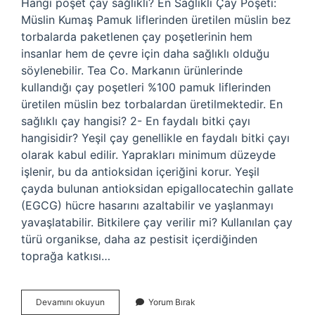
Hangi poşet çay sağlıklı? En Sağlıklı Çay Poşeti:
Müslin Kumaş Pamuk liflerinden üretilen müslin bez
torbalarda paketlenen çay poşetlerinin hem
insanlar hem de çevre için daha sağlıklı olduğu
söylenebilir. Tea Co. Markanın ürünlerinde
kullandığı çay poşetleri %100 pamuk liflerinden
üretilen müslin bez torbalardan üretilmektedir. En
sağlıklı çay hangisi? 2- En faydalı bitki çayı
hangisidir? Yeşil çay genellikle en faydalı bitki çayı
olarak kabul edilir. Yaprakları minimum düzeyde
işlenir, bu da antioksidan içeriğini korur. Yeşil
çayda bulunan antioksidan epigallocatechin gallate
(EGCG) hücre hasarını azaltabilir ve yaşlanmayı
yavaşlatabilir. Bitkilere çay verilir mi? Kullanılan çay
türü organikse, daha az pestisit içerdiğinden
toprağa katkısı…
Aktardan
Devamını okuyun
Yorum Bırak
Çay