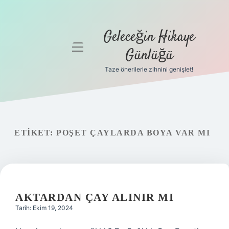
Geleceğin Hikaye
menüyü
Günlüğü
aç
Taze önerilerle zihnini genişlet!
Anasayfa
Gizlilik
Politikası
ETIKET:
POŞET ÇAYLARDA BOYA VAR MI
Yasal Uyarı
Hakkımızda
AKTARDAN ÇAY ALINIR MI
Tarih: Ekim 19, 2024