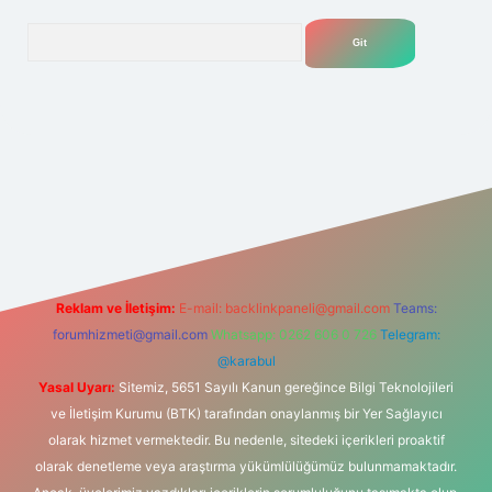
Arama
lexbet
tülipbet
Reklam ve İletişim:
E-mail:
backlinkpaneli@gmail.com
Teams:
forumhizmeti@gmail.com
Whatsapp: 0262 606 0 726
Telegram:
@karabul
Yasal Uyarı:
Sitemiz, 5651 Sayılı Kanun gereğince Bilgi Teknolojileri
ve İletişim Kurumu (BTK) tarafından onaylanmış bir Yer Sağlayıcı
olarak hizmet vermektedir. Bu nedenle, sitedeki içerikleri proaktif
olarak denetleme veya araştırma yükümlülüğümüz bulunmamaktadır.