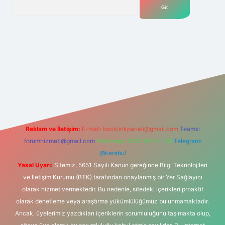
Arama
elexbet
tülipbet
Reklam ve İletişim:
E-mail:
backlinkpaneli@gmail.com
Teams:
forumhizmeti@gmail.com
Whatsapp: 0262 606 0 726
Telegram:
@karabul
Yasal Uyarı:
Sitemiz, 5651 Sayılı Kanun gereğince Bilgi Teknolojileri
ve İletişim Kurumu (BTK) tarafından onaylanmış bir Yer Sağlayıcı
olarak hizmet vermektedir. Bu nedenle, sitedeki içerikleri proaktif
olarak denetleme veya araştırma yükümlülüğümüz bulunmamaktadır.
Ancak, üyelerimiz yazdıkları içeriklerin sorumluluğunu taşımakta olup,