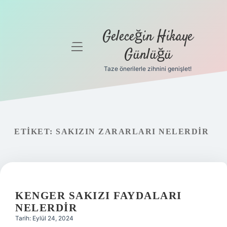
Geleceğin Hikaye
menüyü
Günlüğü
aç
Taze önerilerle zihnini genişlet!
Anasayfa
Gizlilik
Politikası
ETIKET:
SAKIZIN ZARARLARI NELERDIR
Yasal Uyarı
Hakkımızda
KENGER SAKIZI FAYDALARI
NELERDIR
Tarih: Eylül 24, 2024