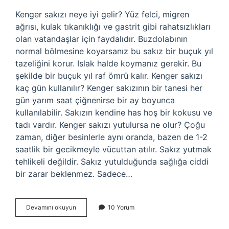
Kenger sakızı neye iyi gelir? Yüz felci, migren
ağrısı, kulak tıkanıklığı ve gastrit gibi rahatsızlıkları
olan vatandaşlar için faydalıdır. Buzdolabının
normal bölmesine koyarsanız bu sakız bir buçuk yıl
tazeliğini korur. Islak halde koymanız gerekir. Bu
şekilde bir buçuk yıl raf ömrü kalır. Kenger sakızı
kaç gün kullanılır? Kenger sakızının bir tanesi her
gün yarım saat çiğnenirse bir ay boyunca
kullanılabilir. Sakızın kendine has hoş bir kokusu ve
tadı vardır. Kenger sakızı yutulursa ne olur? Çoğu
zaman, diğer besinlerle aynı oranda, bazen de 1-2
saatlik bir gecikmeyle vücuttan atılır. Sakız yutmak
tehlikeli değildir. Sakız yutulduğunda sağlığa ciddi
bir zarar beklenmez. Sadece…
Kenger
Devamını okuyun
10 Yorum
Sakızı
Faydaları