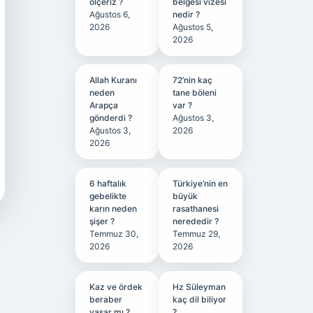
ölçeriz ?
belgesi vizesi
Ağustos 6,
nedir ?
2026
Ağustos 5,
2026
Allah Kuranı
72’nin kaç
neden
tane böleni
Arapça
var ?
gönderdi ?
Ağustos 3,
Ağustos 3,
2026
2026
6 haftalık
Türkiye’nin en
gebelikte
büyük
karın neden
rasathanesi
şişer ?
nerededir ?
Temmuz 30,
Temmuz 29,
2026
2026
Kaz ve ördek
Hz Süleyman
beraber
kaç dil biliyor
yaşar mı ?
?