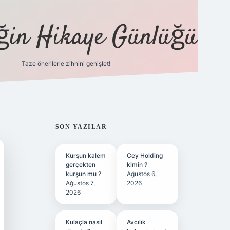
eğin Hikaye Günlüğü
Taze önerilerle zihnini genişlet!
elexbet
tül
SIDEBAR
SON YAZILAR
Kurşun kalem
Cey Holding
gerçekten
kimin ?
kurşun mu ?
Ağustos 6,
Ağustos 7,
2026
2026
Kulaçla nasıl
Avcılık