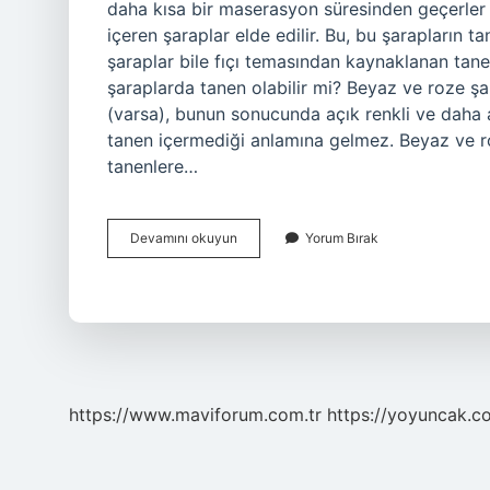
daha kısa bir maserasyon süresinden geçerler
içeren şaraplar elde edilir. Bu, bu şarapların
şaraplar bile fıçı temasından kaynaklanan tan
şaraplarda tanen olabilir mi? Beyaz ve roze ş
(varsa), bunun sonucunda açık renkli ve daha az
tanen içermediği anlamına gelmez. Beyaz ve ro
tanenlere…
Beyaz
Devamını okuyun
Yorum Bırak
Şarapta
Tanen
Olur
Mu
https://www.maviforum.com.tr
https://yoyuncak.c