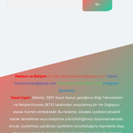
Arama
et
Reklam ve İletişim:
E-mail:
backlinkpaneli@gmail.com
Teams:
forumhizmeti@gmail.com
Whatsapp: 0262 606 0 726
Telegram:
@karabul
Yasal Uyarı:
Sitemiz, 5651 Sayılı Kanun gereğince Bilgi Teknolojileri
ve İletişim Kurumu (BTK) tarafından onaylanmış bir Yer Sağlayıcı
olarak hizmet vermektedir. Bu nedenle, sitedeki içerikleri proaktif
olarak denetleme veya araştırma yükümlülüğümüz bulunmamaktadır.
Ancak, üyelerimiz yazdıkları içeriklerin sorumluluğunu taşımakta olup,