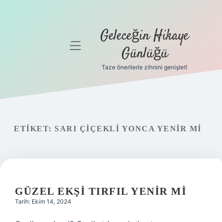
Geleceğin Hikaye
menüyü
Günlüğü
aç
Taze önerilerle zihnini genişlet!
Anasayfa
Gizlilik
Politikası
ETIKET:
SARI ÇIÇEKLI YONCA YENIR MI
Yasal Uyarı
Hakkımızda
GÜZEL EKŞI TIRFIL YENIR MI
Tarih: Ekim 14, 2024