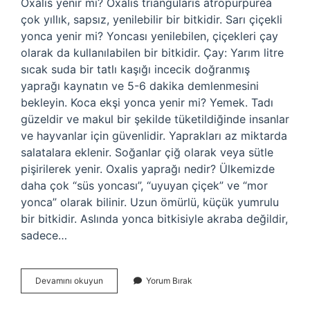
Oxalis yenir mi? Oxalis triangularis atropurpurea
çok yıllık, sapsız, yenilebilir bir bitkidir. Sarı çiçekli
yonca yenir mi? Yoncası yenilebilen, çiçekleri çay
olarak da kullanılabilen bir bitkidir. Çay: Yarım litre
sıcak suda bir tatlı kaşığı incecik doğranmış
yaprağı kaynatın ve 5-6 dakika demlenmesini
bekleyin. Koca ekşi yonca yenir mi? Yemek. Tadı
güzeldir ve makul bir şekilde tüketildiğinde insanlar
ve hayvanlar için güvenlidir. Yaprakları az miktarda
salatalara eklenir. Soğanlar çiğ olarak veya sütle
pişirilerek yenir. Oxalis yaprağı nedir? Ülkemizde
daha çok “süs yoncası”, “uyuyan çiçek” ve “mor
yonca” olarak bilinir. Uzun ömürlü, küçük yumrulu
bir bitkidir. Aslında yonca bitkisiyle akraba değildir,
sadece…
Güzel
Devamını okuyun
Yorum Bırak
Ekşi
Tırfıl