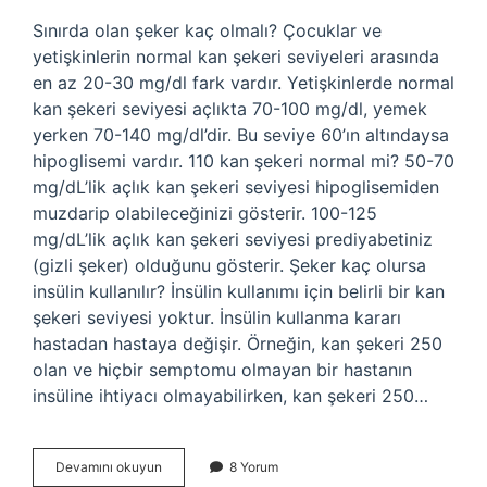
Sınırda olan şeker kaç olmalı? Çocuklar ve
yetişkinlerin normal kan şekeri seviyeleri arasında
en az 20-30 mg/dl fark vardır. Yetişkinlerde normal
kan şekeri seviyesi açlıkta 70-100 mg/dl, yemek
yerken 70-140 mg/dl’dir. Bu seviye 60’ın altındaysa
hipoglisemi vardır. 110 kan şekeri normal mi? 50-70
mg/dL’lik açlık kan şekeri seviyesi hipoglisemiden
muzdarip olabileceğinizi gösterir. 100-125
mg/dL’lik açlık kan şekeri seviyesi prediyabetiniz
(gizli şeker) olduğunu gösterir. Şeker kaç olursa
insülin kullanılır? İnsülin kullanımı için belirli bir kan
şekeri seviyesi yoktur. İnsülin kullanma kararı
hastadan hastaya değişir. Örneğin, kan şekeri 250
olan ve hiçbir semptomu olmayan bir hastanın
insüline ihtiyacı olmayabilirken, kan şekeri 250…
Şeker
Devamını okuyun
8 Yorum
Hastalığı