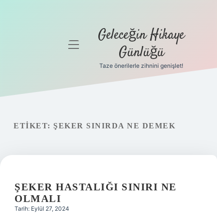
Geleceğin Hikaye
menüyü
Günlüğü
aç
Taze önerilerle zihnini genişlet!
Anasayfa
Gizlilik
Politikası
ETIKET:
ŞEKER SINIRDA NE DEMEK
Yasal Uyarı
Hakkımızda
ŞEKER HASTALIĞI SINIRI NE
OLMALI
Tarih: Eylül 27, 2024