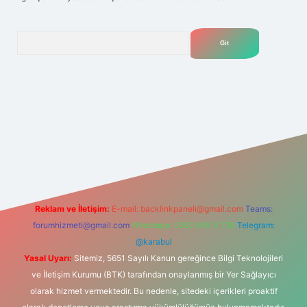
Arama
lexbet
tülipbet
Reklam ve İletişim:
E-mail:
backlinkpaneli@gmail.com
Teams:
forumhizmeti@gmail.com
Whatsapp: 0262 606 0 726
Telegram:
@karabul
Yasal Uyarı:
Sitemiz, 5651 Sayılı Kanun gereğince Bilgi Teknolojileri
ve İletişim Kurumu (BTK) tarafından onaylanmış bir Yer Sağlayıcı
olarak hizmet vermektedir. Bu nedenle, sitedeki içerikleri proaktif