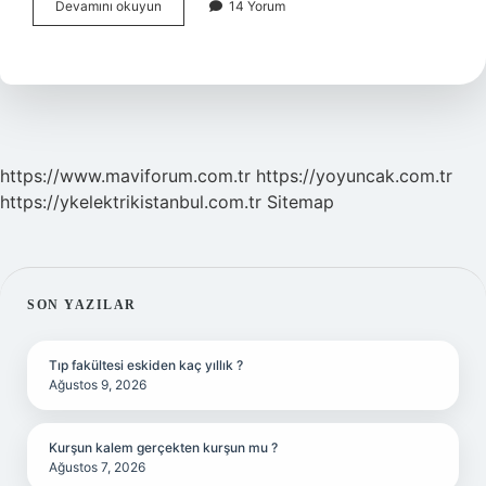
Pocket
Devamını okuyun
14 Yorum
Shaker
Ne
Işe
Yarar
https://www.maviforum.com.tr
https://yoyuncak.com.tr
https://ykelektrikistanbul.com.tr
Sitemap
SIDEBAR
SON YAZILAR
Tıp fakültesi eskiden kaç yıllık ?
Ağustos 9, 2026
Kurşun kalem gerçekten kurşun mu ?
Ağustos 7, 2026