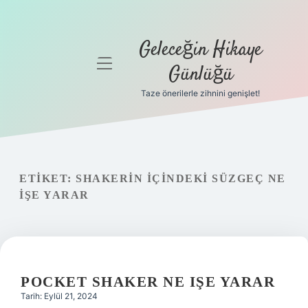
Geleceğin Hikaye
menüyü
Günlüğü
aç
Taze önerilerle zihnini genişlet!
Anasayfa
Gizlilik
Politikası
ETIKET:
SHAKERIN IÇINDEKI SÜZGEÇ NE
Yasal Uyarı
IŞE YARAR
Hakkımızda
POCKET SHAKER NE IŞE YARAR
Tarih: Eylül 21, 2024