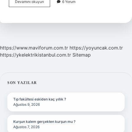
Sığırcık
Devamını okuyun
6 Yorum
Kuşu
Ne
Zaman
Gelir
https://www.maviforum.com.tr
https://yoyuncak.com.tr
https://ykelektrikistanbul.com.tr
Sitemap
SIDEBAR
SON YAZILAR
Tıp fakültesi eskiden kaç yıllık ?
Ağustos 9, 2026
Kurşun kalem gerçekten kurşun mu ?
Ağustos 7, 2026