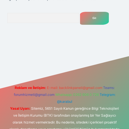
Arama
lexbet
tülipbet
Reklam ve İletişim:
E-mail:
backlinkpaneli@gmail.com
Teams:
forumhizmeti@gmail.com
Whatsapp: 0262 606 0 726
Telegram:
@karabul
Yasal Uyarı:
Sitemiz, 5651 Sayılı Kanun gereğince Bilgi Teknolojileri
ve İletişim Kurumu (BTK) tarafından onaylanmış bir Yer Sağlayıcı
olarak hizmet vermektedir. Bu nedenle, sitedeki içerikleri proaktif