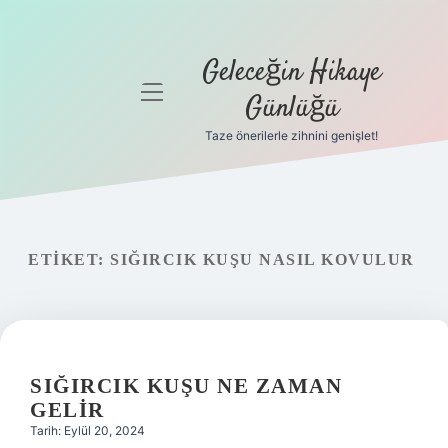
Geleceğin Hikaye
menüyü
Günlüğü
aç
Taze önerilerle zihnini genişlet!
Anasayfa
Gizlilik
Politikası
ETIKET:
SIĞIRCIK KUŞU NASIL KOVULUR
Yasal Uyarı
Hakkımızda
SIĞIRCIK KUŞU NE ZAMAN
GELIR
Tarih: Eylül 20, 2024