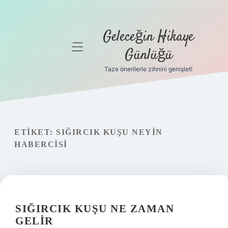
Geleceğin Hikaye
menüyü
Günlüğü
aç
Taze önerilerle zihnini genişlet!
Anasayfa
Gizlilik
Politikası
ETIKET:
SIĞIRCIK KUŞU NEYIN
Yasal Uyarı
HABERCISI
Hakkımızda
SIĞIRCIK KUŞU NE ZAMAN
GELIR