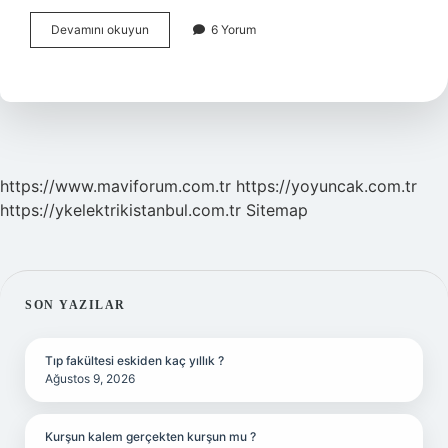
Sığırcık
Devamını okuyun
6 Yorum
Kuşu
Ne
Zaman
Gelir
https://www.maviforum.com.tr
https://yoyuncak.com.tr
https://ykelektrikistanbul.com.tr
Sitemap
SIDEBAR
SON YAZILAR
Tıp fakültesi eskiden kaç yıllık ?
Ağustos 9, 2026
Kurşun kalem gerçekten kurşun mu ?