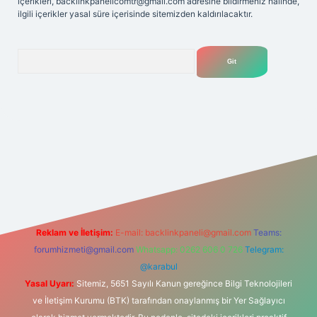
içerikleri,
backlinkpanelicomtr@gmail.com
adresine bildirmeniz halinde,
ilgili içerikler yasal süre içerisinde sitemizden kaldırılacaktır.
Arama
et
Reklam ve İletişim:
E-mail:
backlinkpaneli@gmail.com
Teams:
forumhizmeti@gmail.com
Whatsapp: 0262 606 0 726
Telegram:
@karabul
Yasal Uyarı:
Sitemiz, 5651 Sayılı Kanun gereğince Bilgi Teknolojileri
ve İletişim Kurumu (BTK) tarafından onaylanmış bir Yer Sağlayıcı