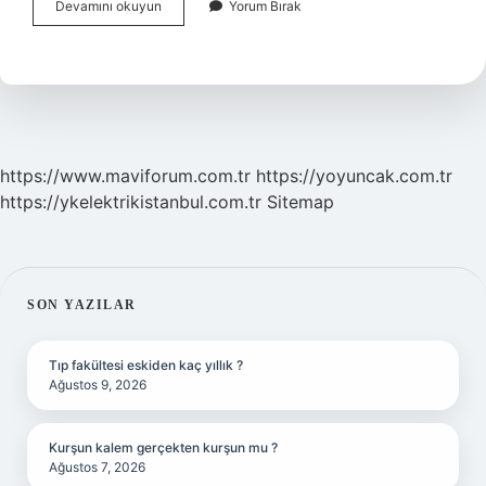
Şianın
Devamını okuyun
Yorum Bırak
Temel
Görüşleri
Nedir
https://www.maviforum.com.tr
https://yoyuncak.com.tr
https://ykelektrikistanbul.com.tr
Sitemap
SIDEBAR
SON YAZILAR
Tıp fakültesi eskiden kaç yıllık ?
Ağustos 9, 2026
Kurşun kalem gerçekten kurşun mu ?
Ağustos 7, 2026