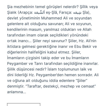
Şia mezhebinin temel görüşleri nelerdir? Şiîlik veya
Şialık (Arapça: اَلشِّيعَة eş-Şîâ, Farsça: شِیعَه Şîa),
devlet yönetiminin Muhammed Ali ve soyundan
gelenlere ait olduğunu savunan; Ali ve soyunun,
kendilerinin masum, yanılmaz oldukları ve Allah
tarafından imam olarak seçildikleri yönündeki
ortak inancı… Şiiler neyi savunur? Şiiler, Hz. Ali’nin
iktidara gelmesi gerektiğine inanır ve Ebu Bekir ve
diğerlerinin halifeliğini kabul etmez. Şiiler,
İmamların çizgisini takip eder ve bu İmamların
Peygamber ve Tanrı tarafından seçildiğine inanırlar.
Şiilik düşüncesi nedir? İslam toplumunun laik ve
dini liderliği Hz. Peygamber’den hemen sonradır. Ali
ve oğluna ait olduğunu iddia edenlere “Şiiler”
denmiştir. “Taraftar, destekçi, mezhep ve cemaat”
anlamına…