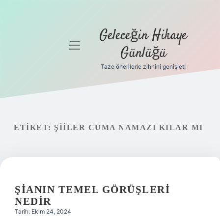
Geleceğin Hikaye
menüyü
Günlüğü
aç
Taze önerilerle zihnini genişlet!
Anasayfa
Gizlilik
Politikası
ETIKET:
ŞIILER CUMA NAMAZI KILAR MI
Yasal Uyarı
Hakkımızda
ŞIANIN TEMEL GÖRÜŞLERI
NEDIR
Tarih: Ekim 24, 2024