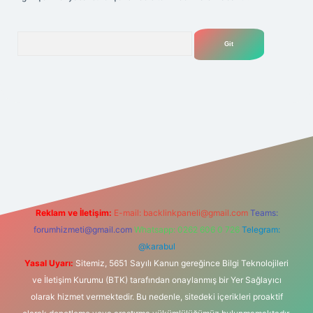
Arama
elexbet
tülipbet
Reklam ve İletişim:
E-mail:
backlinkpaneli@gmail.com
Teams:
forumhizmeti@gmail.com
Whatsapp: 0262 606 0 726
Telegram:
@karabul
Yasal Uyarı:
Sitemiz, 5651 Sayılı Kanun gereğince Bilgi Teknolojileri
ve İletişim Kurumu (BTK) tarafından onaylanmış bir Yer Sağlayıcı
olarak hizmet vermektedir. Bu nedenle, sitedeki içerikleri proaktif