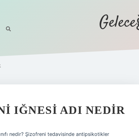
Gelec
R
NI IĞNESI ADI NEDIR
sınıfı nedir? Şizofreni tedavisinde antipsikotikler