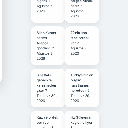
ölçeriz ?
belgesi vizesi
Ağustos 6,
nedir ?
2026
Ağustos 5,
2026
Allah Kuranı
72’nin kaç
neden
tane böleni
Arapça
var ?
gönderdi ?
Ağustos 3,
Ağustos 3,
2026
2026
6 haftalık
Türkiye’nin en
gebelikte
büyük
karın neden
rasathanesi
şişer ?
nerededir ?
Temmuz 30,
Temmuz 29,
2026
2026
Kaz ve ördek
Hz Süleyman
beraber
kaç dil biliyor
yaşar mı ?
?