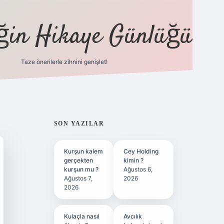
eğin Hikaye Günlüğü
Taze önerilerle zihnini genişlet!
elexbet
tül
SIDEBAR
SON YAZILAR
Kurşun kalem
Cey Holding
gerçekten
kimin ?
kurşun mu ?
Ağustos 6,
Ağustos 7,
2026
2026
Kulaçla nasıl
Avcılık