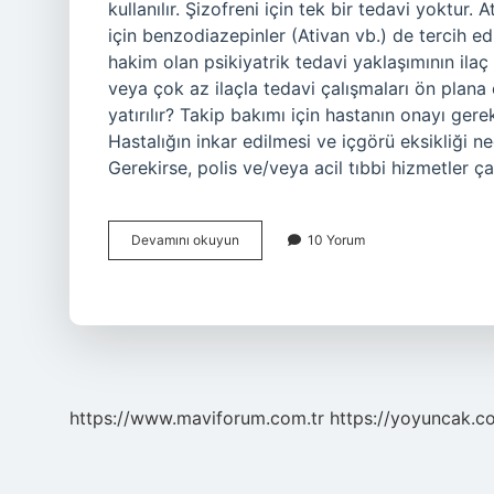
kullanılır. Şizofreni için tek bir tedavi yoktur. 
için benzodiazepinler (Ativan vb.) de tercih edi
hakim olan psikiyatrik tedavi yaklaşımının ilaç
veya çok az ilaçla tedavi çalışmaları ön plana
yatırılır? Takip bakımı için hastanın onayı gerek
Hastalığın inkar edilmesi ve içgörü eksikliği ne
Gerekirse, polis ve/veya acil tıbbi hizmetler ça
3
Devamını okuyun
10 Yorum
Aylık
Şizofreni
Iğnesi
Adı
Nedir
https://www.maviforum.com.tr
https://yoyuncak.c