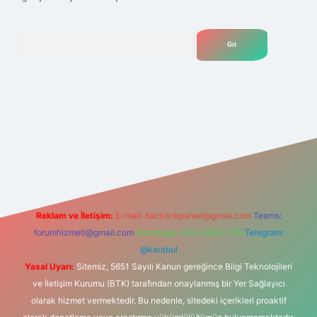
Arama
lexbet
tülipbet
Reklam ve İletişim:
E-mail:
backlinkpaneli@gmail.com
Teams:
forumhizmeti@gmail.com
Whatsapp: 0262 606 0 726
Telegram:
@karabul
Yasal Uyarı:
Sitemiz, 5651 Sayılı Kanun gereğince Bilgi Teknolojileri
ve İletişim Kurumu (BTK) tarafından onaylanmış bir Yer Sağlayıcı
olarak hizmet vermektedir. Bu nedenle, sitedeki içerikleri proaktif