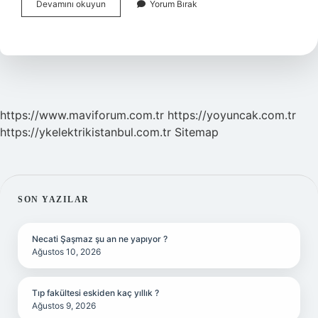
Bankart
Devamını okuyun
Yorum Bırak
Slap
Lezyonu
Nedir
https://www.maviforum.com.tr
https://yoyuncak.com.tr
https://ykelektrikistanbul.com.tr
Sitemap
SIDEBAR
SON YAZILAR
Necati Şaşmaz şu an ne yapıyor ?
Ağustos 10, 2026
Tıp fakültesi eskiden kaç yıllık ?
Ağustos 9, 2026