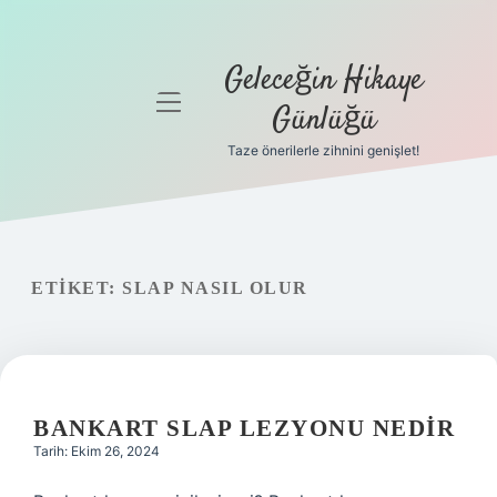
Geleceğin Hikaye
menüyü
Günlüğü
aç
Taze önerilerle zihnini genişlet!
Anasayfa
Gizlilik
Politikası
ETIKET:
SLAP NASIL OLUR
Yasal Uyarı
Hakkımızda
BANKART SLAP LEZYONU NEDIR
Tarih: Ekim 26, 2024