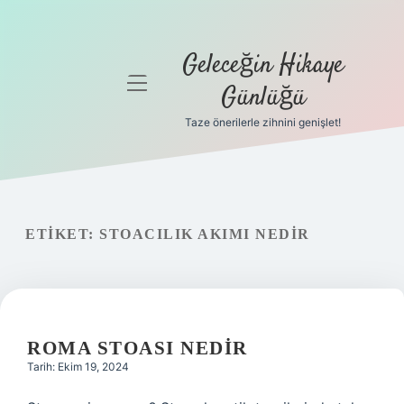
Geleceğin Hikaye
menüyü
Günlüğü
aç
Taze önerilerle zihnini genişlet!
Anasayfa
Gizlilik
Politikası
ETIKET:
STOACILIK AKIMI NEDIR
Yasal Uyarı
Hakkımızda
ROMA STOASI NEDIR
Tarih: Ekim 19, 2024