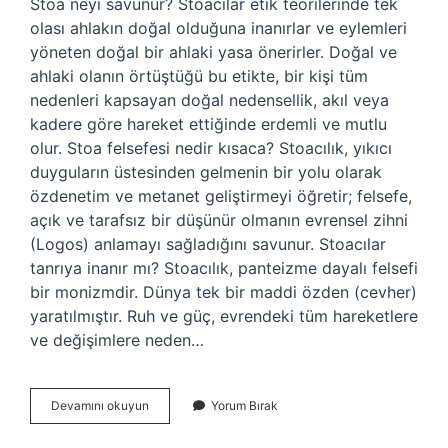
Stoa neyi savunur? Stoacılar etik teorilerinde tek
olası ahlakın doğal olduğuna inanırlar ve eylemleri
yöneten doğal bir ahlaki yasa önerirler. Doğal ve
ahlaki olanın örtüştüğü bu etikte, bir kişi tüm
nedenleri kapsayan doğal nedensellik, akıl veya
kadere göre hareket ettiğinde erdemli ve mutlu
olur. Stoa felsefesi nedir kısaca? Stoacılık, yıkıcı
duyguların üstesinden gelmenin bir yolu olarak
özdenetim ve metanet geliştirmeyi öğretir; felsefe,
açık ve tarafsız bir düşünür olmanın evrensel zihni
(Logos) anlamayı sağladığını savunur. Stoacılar
tanrıya inanır mı? Stoacılık, panteizme dayalı felsefi
bir monizmdir. Dünya tek bir maddi özden (cevher)
yaratılmıştır. Ruh ve güç, evrendeki tüm hareketlere
ve değişimlere neden…
Roma
Devamını okuyun
Yorum Bırak
Stoası
Nedir