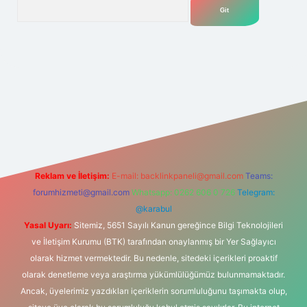
Arama
elexbet
tülipbet
Reklam ve İletişim:
E-mail:
backlinkpaneli@gmail.com
Teams:
forumhizmeti@gmail.com
Whatsapp: 0262 606 0 726
Telegram:
@karabul
Yasal Uyarı:
Sitemiz, 5651 Sayılı Kanun gereğince Bilgi Teknolojileri
ve İletişim Kurumu (BTK) tarafından onaylanmış bir Yer Sağlayıcı
olarak hizmet vermektedir. Bu nedenle, sitedeki içerikleri proaktif
olarak denetleme veya araştırma yükümlülüğümüz bulunmamaktadır.
Ancak, üyelerimiz yazdıkları içeriklerin sorumluluğunu taşımakta olup,