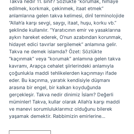
Takva nedir 11. sınıf? Sözlükte “korumak, himaye
edilmek, korkmak, çekinmek, itaat etmek”
anlamlarına gelen takva kelimesi, dinî terminolojide
“Allah’a karşı sevgi, saygı, itaat, huşu, korku vb.”
şeklinde kullanılır. “Yaratıcının emir ve yasaklarına
aykırı hareket ederek, O’nun azabından korunmak,
hidayet edici tavırlar sergilemek” anlamına gelir.
Takva ne demek islamda? Özet: Sözlükte
“kaçınmak” veya “korumak” anlamına gelen takva
kavramı, Arapça cehalet şiirlerindeki anlamıyla
çoğunlukla maddi tehlikelerden kaçınmayı ifade
eder. Bu kaçınma, yaratık kendisiyle düşmanı
arasına bir engel, bir kalkan koyduğunda
gerçekleşir. Takva nedir dinimiz İslam? Değerli
müminler! Takva, kullar olarak Allah’a karşı maddi
ve manevi sorumluluklarımız olduğunu bilerek
yaşamak demektir. Rabbimizin emirlerine…