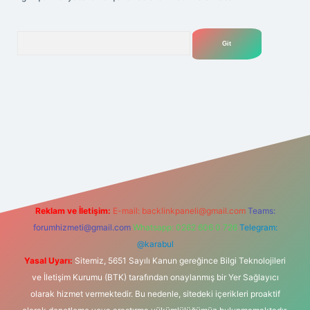
Arama
lexbet
tülipbet
Reklam ve İletişim:
E-mail:
backlinkpaneli@gmail.com
Teams:
forumhizmeti@gmail.com
Whatsapp: 0262 606 0 726
Telegram:
@karabul
Yasal Uyarı:
Sitemiz, 5651 Sayılı Kanun gereğince Bilgi Teknolojileri
ve İletişim Kurumu (BTK) tarafından onaylanmış bir Yer Sağlayıcı
olarak hizmet vermektedir. Bu nedenle, sitedeki içerikleri proaktif