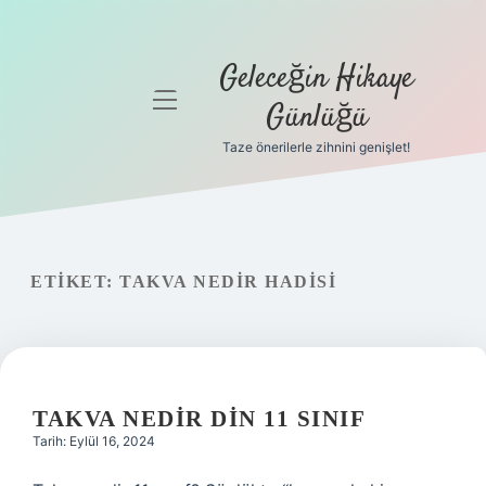
Geleceğin Hikaye
menüyü
Günlüğü
aç
Taze önerilerle zihnini genişlet!
Anasayfa
Gizlilik
Politikası
ETIKET:
TAKVA NEDIR HADISI
Yasal Uyarı
Hakkımızda
TAKVA NEDIR DIN 11 SINIF
Tarih: Eylül 16, 2024