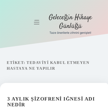
Geleceğin Hikaye
menüyü
Günlüğü
aç
Taze önerilerle zihnini genişlet!
Anasayfa
Gizlilik
Politikası
ETIKET:
TEDAVIYI KABUL ETMEYEN
Yasal Uyarı
HASTAYA NE YAPILIR
Hakkımızda
3 AYLIK ŞIZOFRENI IĞNESI ADI
NEDIR