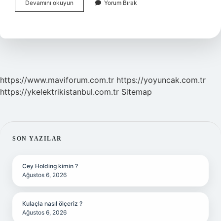
Sağol
Devamını okuyun
Yorum Bırak
Yazan
Birine
Ne
Denir
https://www.maviforum.com.tr
https://yoyuncak.com.tr
https://ykelektrikistanbul.com.tr
Sitemap
SIDEBAR
SON YAZILAR
Cey Holding kimin ?
Ağustos 6, 2026
Kulaçla nasıl ölçeriz ?
Ağustos 6, 2026