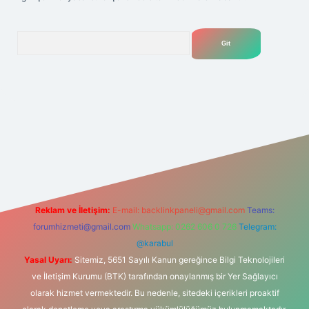
Arama
elexbet
tülipbet
Reklam ve İletişim:
E-mail:
backlinkpaneli@gmail.com
Teams:
forumhizmeti@gmail.com
Whatsapp: 0262 606 0 726
Telegram:
@karabul
Yasal Uyarı:
Sitemiz, 5651 Sayılı Kanun gereğince Bilgi Teknolojileri
ve İletişim Kurumu (BTK) tarafından onaylanmış bir Yer Sağlayıcı
olarak hizmet vermektedir. Bu nedenle, sitedeki içerikleri proaktif