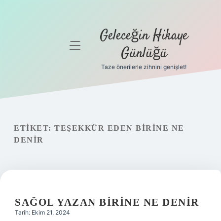
Geleceğin Hikaye
menüyü
Günlüğü
aç
Taze önerilerle zihnini genişlet!
Anasayfa
Gizlilik
Politikası
ETIKET:
TEŞEKKÜR EDEN BIRINE NE
Yasal Uyarı
DENIR
Hakkımızda
SAĞOL YAZAN BIRINE NE DENIR
Tarih: Ekim 21, 2024