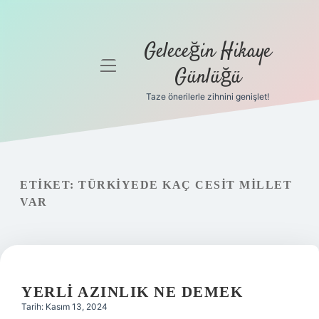
Geleceğin Hikaye
menüyü
Günlüğü
aç
Taze önerilerle zihnini genişlet!
Anasayfa
Gizlilik
Politikası
ETIKET:
TÜRKIYEDE KAÇ CESIT MILLET
Yasal Uyarı
VAR
Hakkımızda
YERLI AZINLIK NE DEMEK
Tarih: Kasım 13, 2024