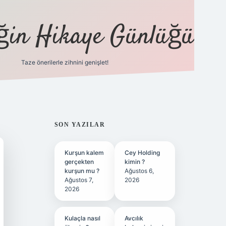
eğin Hikaye Günlüğü
Taze önerilerle zihnini genişlet!
elexbet
tül
SIDEBAR
SON YAZILAR
Kurşun kalem
Cey Holding
gerçekten
kimin ?
kurşun mu ?
Ağustos 6,
Ağustos 7,
2026
2026
Kulaçla nasıl
Avcılık