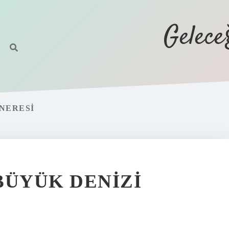
Gelec
 NERESI
BÜYÜK DENIZI