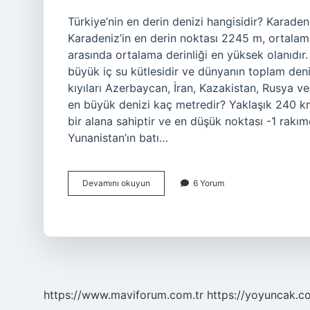
Türkiye’nin en derin denizi hangisidir? Karade
Karadeniz’in en derin noktası 2245 m, ortalama 
arasında ortalama derinliği en yüksek olanıdır
büyük iç su kütlesidir ve dünyanın toplam den
kıyıları Azerbaycan, İran, Kazakistan, Rusya v
en büyük denizi kaç metredir? Yaklaşık 240 km
bir alana sahiptir ve en düşük noktası -1 rakım
Yunanistan’ın batı…
Türkiyenin
Devamını okuyun
6 Yorum
En
Büyük
Denizi
Hangisidir
https://www.maviforum.com.tr
https://yoyuncak.c