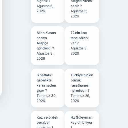
ölçeriz ?
belgesi vizesi
Ağustos 6,
nedir ?
2026
Ağustos 5,
2026
Allah Kuranı
72’nin kaç
neden
tane böleni
Arapça
var ?
gönderdi ?
Ağustos 3,
Ağustos 3,
2026
2026
6 haftalık
Türkiye’nin en
gebelikte
büyük
karın neden
rasathanesi
şişer ?
nerededir ?
Temmuz 30,
Temmuz 29,
2026
2026
Kaz ve ördek
Hz Süleyman
beraber
kaç dil biliyor
yaşar mı ?
?