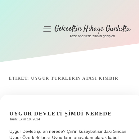
Geleceğin Hikaye Günlüğü
menüyü
aç
Taze önerilerle zihnini genişlet!
Anasayfa
Gizlilik Politikası
Yasal Uyarı
ETIKET:
UYGUR TÜRKLERIN ATASI KIMDIR
Hakkımızda
UYGUR DEVLETI ŞIMDI NEREDE
Tarih: Ekim 10, 2024
Uygur Devleti şu an nerede? Çin’in kuzeybatısındaki Sincan
Uygur Özerk Bölgesi, Uygurların anavatanı olarak kabul