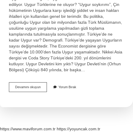
ediliyor. Uygur Türklerine ne oluyor? “Uygur soykırımı”, Çin
hükümetinin Uygurlara karşı işlediği şiddet ve insan hakları
ihlalleri için kullanılan genel bir terimdir. Bu politika,
çoğunluğu Uygur olan bir milyondan fazla Türk Müslümanın,
usulüne uygun yargılama yapılmadan gizli toplama
kamplarında tutulmasıyla sonuçlanmıştır. Türkiye’de ne
kadar Uygur var? Demografi. Türkiye’de yaşayan Uygurların
sayısı değişmektedir. The Economist dergisine göre
Türkiye’de 10.000’den fazla Uygur yaşamaktadır. Nikkei Asia
dergisi ve Coda Story Türkiye’deki 200. yıl dönümlerini
kutluyor. Uygur Devletini kim yıktı? Uygur Devleti’nin (Orhun
Bölgesi) Çöküşü 840 yılında, bir başka…
Uygur
Devamını okuyun
Yorum Bırak
Devleti
Şimdi
Nerede
https://www.maviforum.com.tr
https://yoyuncak.com.tr