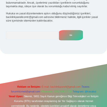
bulunmamaktadır. Ancak, üyelerimiz yazdıkları içeriklerin sorumluluğunu
taşımakta olup, siteye üye olarak bu sorumluluğu kabul etmiş sayılırlar.
Hukuka ve yasal düzenlemelere aykırı olduğunu düşündüğünüz içerikleri,
backlinkpanelicomtr@gmail.com
adresine bildirmeniz halinde, ilgili içerikler yasal
süre içerisinde sitemizden kaldırılacaktır.
Arama
Reklam ve İletişim:
E-mail:
backlinkpaneli@gmail.com
Teams:
forumhizmeti@gmail.com
Whatsapp: 0262 606 0 726
Telegram: @karabul
Yasal Uyarı:
Sitemiz, 5651 Sayılı Kanun gereğince Bilgi Teknolojileri ve İletişim
Kurumu (BTK) tarafından onaylanmış bir Yer Sağlayıcı olarak hizmet
vermektedir. Bu nedenle, sitedeki içerikleri proaktif olarak denetleme veya