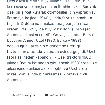
Uzel ailesi kimdir? 1937 yılında Uzel Grubu’nun
kurucusu ve ilk başkanı olan İbrahim Uzel, Bursa’da
özel bir şirket kurarak otomobiller için yaprak yay
üretmeye başladı. 1940 yılında fabrika İstanbul’a
taşındı. O dönemde makas (araç parçaları) da
üreten Uzel, 25 yılda büyük bir dönüşüm yaşadı.
Ahmet Uzel aslen nereli? “On yaşına kadar Bursa’da
büyüyen Ahmet Uzel (1930, Bursa – 1998),
çocukluğunu ailesinin o dönemde ürettiği
faytonların arasında ve araba evinde geçirdi. Uzel
fabrikası neden kapandı? İlk Uzel traktörü 1962
yılında üretim hattından çıktı ancak 1980’lerde Uzel
ailesi içinde anlaşmazlıklar çıktı ve Uzel ailesi
mirası konusunda bir anlaşmazlık ortaya çıktı.
Ahmet Uzel…
Uzel
Devamını okuyun
Yorum Bırak
Ailesi
Nerede