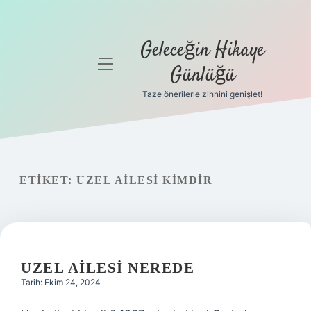
Geleceğin Hikaye
menüyü
Günlüğü
aç
Taze önerilerle zihnini genişlet!
Anasayfa
Gizlilik
Politikası
ETIKET:
UZEL AILESI KIMDIR
Yasal Uyarı
Hakkımızda
UZEL AILESI NEREDE
Tarih: Ekim 24, 2024