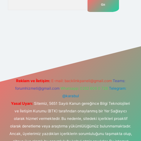
Arama
lexbet
tülipbet
Reklam ve İletişim:
E-mail:
backlinkpaneli@gmail.com
Teams:
forumhizmeti@gmail.com
Whatsapp: 0262 606 0 726
Telegram:
@karabul
Yasal Uyarı:
Sitemiz, 5651 Sayılı Kanun gereğince Bilgi Teknolojileri
ve İletişim Kurumu (BTK) tarafından onaylanmış bir Yer Sağlayıcı
olarak hizmet vermektedir. Bu nedenle, sitedeki içerikleri proaktif
olarak denetleme veya araştırma yükümlülüğümüz bulunmamaktadır.
Ancak, üyelerimiz yazdıkları içeriklerin sorumluluğunu taşımakta olup,