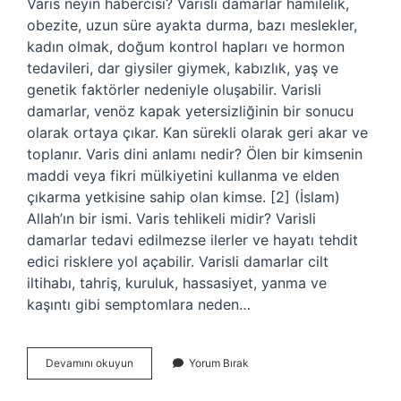
Varis neyin habercisi? Varisli damarlar hamilelik,
obezite, uzun süre ayakta durma, bazı meslekler,
kadın olmak, doğum kontrol hapları ve hormon
tedavileri, dar giysiler giymek, kabızlık, yaş ve
genetik faktörler nedeniyle oluşabilir. Varisli
damarlar, venöz kapak yetersizliğinin bir sonucu
olarak ortaya çıkar. Kan sürekli olarak geri akar ve
toplanır. Varis dini anlamı nedir? Ölen bir kimsenin
maddi veya fikri mülkiyetini kullanma ve elden
çıkarma yetkisine sahip olan kimse. [2] (İslam)
Allah’ın bir ismi. Varis tehlikeli midir? Varisli
damarlar tedavi edilmezse ilerler ve hayatı tehdit
edici risklere yol açabilir. Varisli damarlar cilt
iltihabı, tahriş, kuruluk, hassasiyet, yanma ve
kaşıntı gibi semptomlara neden…
Varis
Devamını okuyun
Yorum Bırak
Ne
Anlama