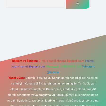
Arama
elexbet
tülipbet
Reklam ve İletişim:
E-mail:
backlinkpaneli@gmail.com
Teams:
forumhizmeti@gmail.com
Whatsapp: 0262 606 0 726
Telegram:
@karabul
Yasal Uyarı:
Sitemiz, 5651 Sayılı Kanun gereğince Bilgi Teknolojileri
ve İletişim Kurumu (BTK) tarafından onaylanmış bir Yer Sağlayıcı
olarak hizmet vermektedir. Bu nedenle, sitedeki içerikleri proaktif
olarak denetleme veya araştırma yükümlülüğümüz bulunmamaktadır.
Ancak, üyelerimiz yazdıkları içeriklerin sorumluluğunu taşımakta olup,