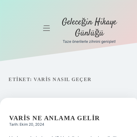
Geleceğin Hikaye
menüyü
Günlüğü
aç
Taze önerilerle zihnini genişlet!
Anasayfa
Gizlilik
Politikası
ETIKET:
VARIS NASIL GEÇER
Yasal Uyarı
Hakkımızda
VARIS NE ANLAMA GELIR
Tarih: Ekim 20, 2024