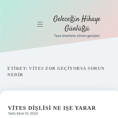
Geleceğin Hikaye
menüyü
Günlüğü
aç
Taze önerilerle zihnini genişlet!
Anasayfa
Gizlilik
Politikası
ETIKET:
VITES ZOR GEÇIYORSA SORUN
Yasal Uyarı
NEDIR
Hakkımızda
VITES DIŞLISI NE IŞE YARAR
Tarih: Ekim 10, 2024