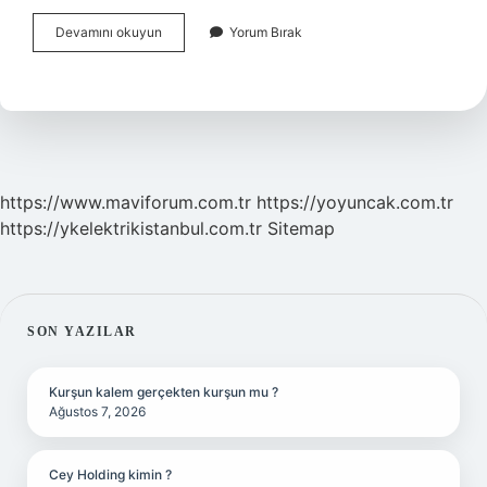
Vites
Devamını okuyun
Yorum Bırak
Dişlisi
Ne
Işe
Yarar
https://www.maviforum.com.tr
https://yoyuncak.com.tr
https://ykelektrikistanbul.com.tr
Sitemap
SIDEBAR
SON YAZILAR
Kurşun kalem gerçekten kurşun mu ?
Ağustos 7, 2026
Cey Holding kimin ?