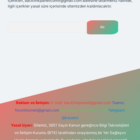
içerikleri,
backlinkpanelicomtr@gmail.com
adresine bildirmeniz halinde,
ilgili içerikler yasal süre içerisinde sitemizden kaldırılacaktır.
Arama
lexbet
tülipbet
Reklam ve İletişim:
E-mail:
backlinkpaneli@gmail.com
Teams:
forumhizmeti@gmail.com
Whatsapp: 0262 606 0 726
Telegram:
@karabul
Yasal Uyarı:
Sitemiz, 5651 Sayılı Kanun gereğince Bilgi Teknolojileri
ve İletişim Kurumu (BTK) tarafından onaylanmış bir Yer Sağlayıcı