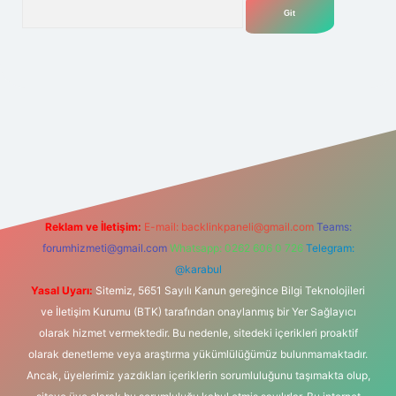
Arama
ülipbet
Reklam ve İletişim:
E-mail:
backlinkpaneli@gmail.com
Teams:
forumhizmeti@gmail.com
Whatsapp: 0262 606 0 726
Telegram:
@karabul
Yasal Uyarı:
Sitemiz, 5651 Sayılı Kanun gereğince Bilgi Teknolojileri
ve İletişim Kurumu (BTK) tarafından onaylanmış bir Yer Sağlayıcı
olarak hizmet vermektedir. Bu nedenle, sitedeki içerikleri proaktif
olarak denetleme veya araştırma yükümlülüğümüz bulunmamaktadır.
Ancak, üyelerimiz yazdıkları içeriklerin sorumluluğunu taşımakta olup,