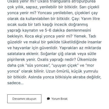
Oxalis yenir mi? Oxalis triangularis atropurpurea
çok yıllık, sapsız, yenilebilir bir bitkidir. Sarı çiçekli
yonca yenir mi? Yoncası yenilebilen, çiçekleri çay
olarak da kullanılabilen bir bitkidir. Çay: Yarım litre
sıcak suda bir tatlı kaşığı incecik doğranmış
yaprağı kaynatın ve 5-6 dakika demlenmesini
bekleyin. Koca ekşi yonca yenir mi? Yemek. Tadı
güzeldir ve makul bir şekilde tüketildiğinde insanlar
ve hayvanlar için güvenlidir. Yaprakları az miktarda
salatalara eklenir. Soğanlar çiğ olarak veya sütle
pişirilerek yenir. Oxalis yaprağı nedir? Ülkemizde
daha çok “süs yoncası”, “uyuyan çiçek” ve “mor
yonca” olarak bilinir. Uzun ömürlü, küçük yumrulu
bir bitkidir. Aslında yonca bitkisiyle akraba değildir,
sadece…
Güzel
Devamını okuyun
Yorum Bırak
Ekşi
Tırfıl