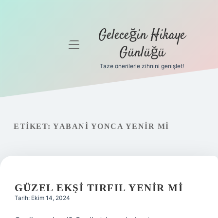
Geleceğin Hikaye
menüyü
Günlüğü
aç
Taze önerilerle zihnini genişlet!
Anasayfa
Gizlilik
Politikası
ETIKET:
YABANI YONCA YENIR MI
Yasal Uyarı
Hakkımızda
GÜZEL EKŞI TIRFIL YENIR MI
Tarih: Ekim 14, 2024