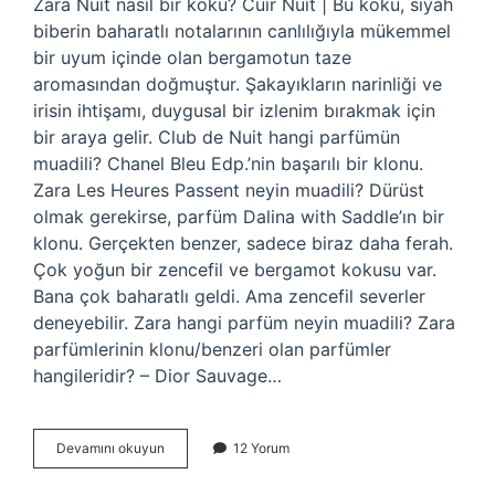
Zara Nuit nasıl bir koku? Cuir Nuit | Bu koku, siyah
biberin baharatlı notalarının canlılığıyla mükemmel
bir uyum içinde olan bergamotun taze
aromasından doğmuştur. Şakayıkların narinliği ve
irisin ihtişamı, duygusal bir izlenim bırakmak için
bir araya gelir. Club de Nuit hangi parfümün
muadili? Chanel Bleu Edp.’nin başarılı bir klonu.
Zara Les Heures Passent neyin muadili? Dürüst
olmak gerekirse, parfüm Dalina with Saddle’ın bir
klonu. Gerçekten benzer, sadece biraz daha ferah.
Çok yoğun bir zencefil ve bergamot kokusu var.
Bana çok baharatlı geldi. Ama zencefil severler
deneyebilir. Zara hangi parfüm neyin muadili? Zara
parfümlerinin klonu/benzeri olan parfümler
hangileridir? – Dior Sauvage…
Nuit
Devamını okuyun
12 Yorum
Neyin
Muadili