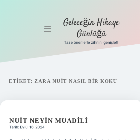
Geleceğin Hikaye
menüyü
Günlüğü
aç
Taze önerilerle zihnini genişlet!
Anasayfa
Gizlilik
Politikası
ETIKET:
ZARA NUIT NASIL BIR KOKU
Yasal Uyarı
Hakkımızda
NUIT NEYIN MUADILI
Tarih: Eylül 16, 2024