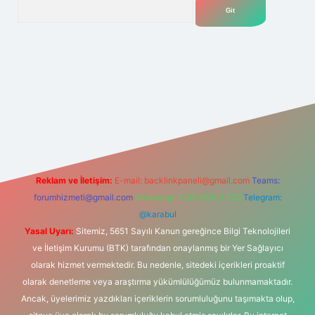
Arama
lexbet
tülipbet
Reklam ve İletişim:
E-mail:
backlinkpaneli@gmail.com
Teams:
forumhizmeti@gmail.com
Whatsapp: 0262 606 0 726
Telegram:
@karabul
Yasal Uyarı:
Sitemiz, 5651 Sayılı Kanun gereğince Bilgi Teknolojileri
ve İletişim Kurumu (BTK) tarafından onaylanmış bir Yer Sağlayıcı
olarak hizmet vermektedir. Bu nedenle, sitedeki içerikleri proaktif
olarak denetleme veya araştırma yükümlülüğümüz bulunmamaktadır.
Ancak, üyelerimiz yazdıkları içeriklerin sorumluluğunu taşımakta olup,