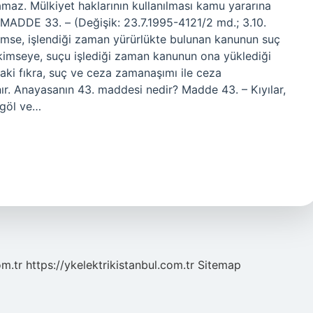
amaz. Mülkiyet haklarının kullanılması kamu yararına
MADDE 33. – (Değişik: 23.7.1995-4121/2 md.; 3.10.
mse, işlendiği zaman yürürlükte bulunan kanunun suç
 kimseye, suçu işlediği zaman kanunun ona yüklediği
aki fıkra, suç ve ceza zamanaşımı ile ceza
r. Anayasanın 43. maddesi nedir? Madde 43. – Kıyılar,
 göl ve…
om.tr
https://ykelektrikistanbul.com.tr
Sitemap