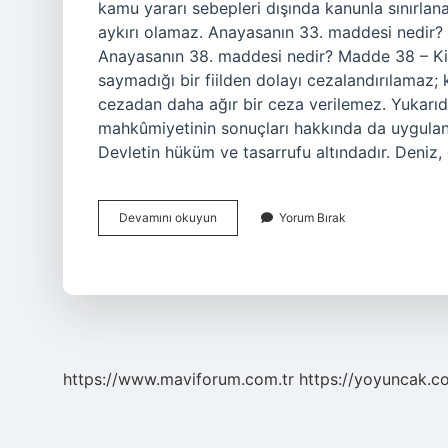
kamu yararı sebepleri dışında kanunla sınırlan
aykırı olamaz. Anayasanın 33. maddesi nedir? 
Anayasanın 38. maddesi nedir? Madde 38 – Ki
saymadığı bir fiilden dolayı cezalandırılamaz;
cezadan daha ağır bir ceza verilemez. Yukarıd
mahkûmiyetinin sonuçları hakkında da uygulanı
Devletin hüküm ve tasarrufu altındadır. Deniz,
Anayasanın
Devamını okuyun
Yorum Bırak
34
Maddesi
Nedir
https://www.maviforum.com.tr
https://yoyuncak.c