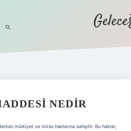
Gelec
R
MADDESI NEDIR
kes mülkiyet ve miras haklarına sahiptir. Bu haklar,