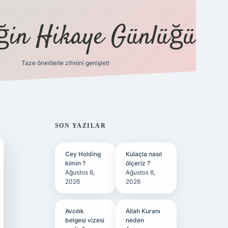
eğin Hikaye Günlüğü
Taze önerilerle zihnini genişlet!
elexbet
tülipbet
SIDEBAR
SON YAZILAR
Cey Holding
Kulaçla nasıl
kimin ?
ölçeriz ?
Ağustos 6,
Ağustos 6,
2026
2026
Avcılık
Allah Kuranı
belgesi vizesi
neden