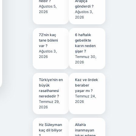
nedir ?
Arapça
Ağustos 5,
gönderdi ?
2026
Ağustos 3,
2026
72’nin kaç
6 haftalık
tane böleni
gebelikte
var ?
karın neden
Ağustos 3,
şişer ?
2026
Temmuz 30,
2026
Türkiye’nin en
Kaz ve ördek
büyük
beraber
rasathanesi
yaşar mı ?
nerededir ?
Temmuz 24,
Temmuz 29,
2026
2026
Hz Süleyman
Allah’a
kaç dil biliyor
inanmayan
?
inkar edene