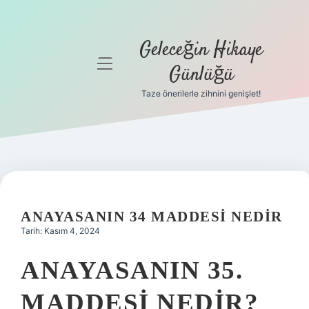
Geleceğin Hikaye
menüyü
Günlüğü
aç
Taze önerilerle zihnini genişlet!
Anasayfa
Gizlilik
Politikası
Yasal Uyarı
ANAYASANIN 34 MADDESI NEDIR
Hakkımızda
Tarih: Kasım 4, 2024
ANAYASANIN 35.
MADDESI NEDIR?