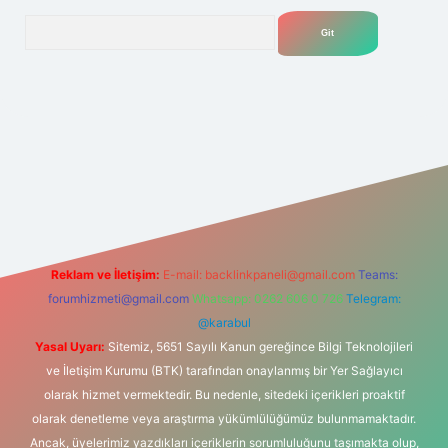
Arama
bet
Reklam ve İletişim:
E-mail:
backlinkpaneli@gmail.com
Teams:
forumhizmeti@gmail.com
Whatsapp: 0262 606 0 726
Telegram:
@karabul
Yasal Uyarı:
Sitemiz, 5651 Sayılı Kanun gereğince Bilgi Teknolojileri
ve İletişim Kurumu (BTK) tarafından onaylanmış bir Yer Sağlayıcı
olarak hizmet vermektedir. Bu nedenle, sitedeki içerikleri proaktif
olarak denetleme veya araştırma yükümlülüğümüz bulunmamaktadır.
Ancak, üyelerimiz yazdıkları içeriklerin sorumluluğunu taşımakta olup,