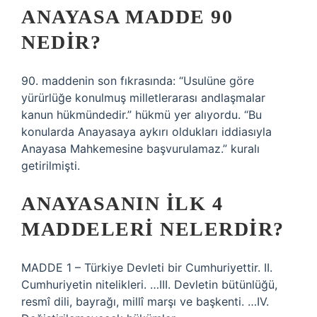
ANAYASA MADDE 90
NEDIR?
90. maddenin son fıkrasında: “Usulüne göre
yürürlüğe konulmuş milletlerarası andlaşmalar
kanun hükmündedir.” hükmü yer alıyordu. “Bu
konularda Anayasaya aykırı oldukları iddiasıyla
Anayasa Mahkemesine başvurulamaz.” kuralı
getirilmişti.
ANAYASANIN ILK 4
MADDELERI NELERDIR?
MADDE 1 – Türkiye Devleti bir Cumhuriyettir. II.
Cumhuriyetin nitelikleri. …III. Devletin bütünlüğü,
resmî dili, bayrağı, millî marşı ve başkenti. …IV.