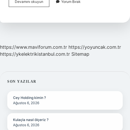
1
Devamını okuyun
Yorum Bırak
Asliye
Hukuk
Mahkemesi
Ne
Demek
https://www.maviforum.com.tr
https://yoyuncak.com.tr
https://ykelektrikistanbul.com.tr
Sitemap
SIDEBAR
SON YAZILAR
Cey Holding kimin ?
Ağustos 6, 2026
Kulaçla nasıl ölçeriz ?
Ağustos 6, 2026