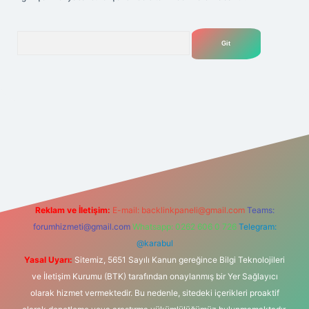
Arama
lexbet
tülipbet
Reklam ve İletişim:
E-mail:
backlinkpaneli@gmail.com
Teams:
forumhizmeti@gmail.com
Whatsapp: 0262 606 0 726
Telegram:
@karabul
Yasal Uyarı:
Sitemiz, 5651 Sayılı Kanun gereğince Bilgi Teknolojileri
ve İletişim Kurumu (BTK) tarafından onaylanmış bir Yer Sağlayıcı
olarak hizmet vermektedir. Bu nedenle, sitedeki içerikleri proaktif