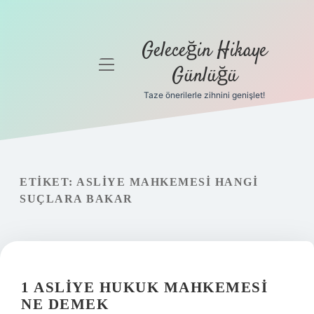
Geleceğin Hikaye
menüyü
Günlüğü
aç
Taze önerilerle zihnini genişlet!
Anasayfa
Gizlilik
Politikası
ETIKET:
ASLIYE MAHKEMESI HANGI
Yasal Uyarı
SUÇLARA BAKAR
Hakkımızda
1 ASLIYE HUKUK MAHKEMESI
NE DEMEK